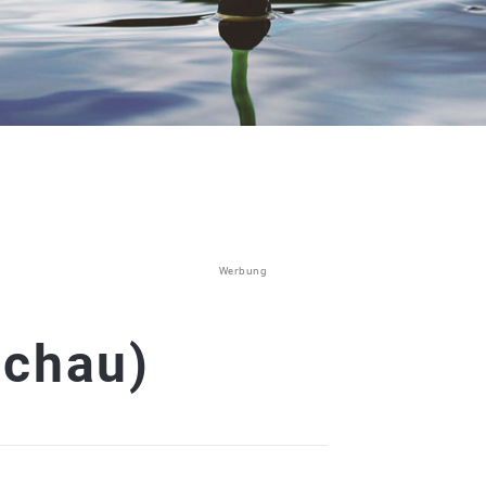
Werbung
schau)