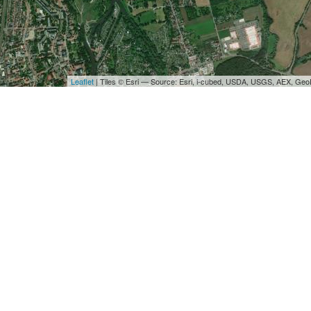
Leaflet
| Tiles © Esri — Source: Esri, i-cubed, USDA, USGS, AEX, Ge