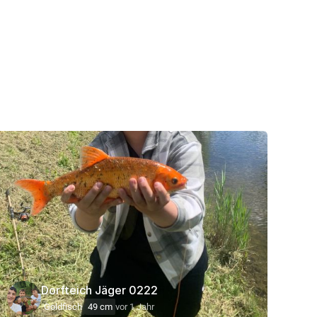
Dorfteich Jäger 0222
Goldfisch
49 cm
vor 1 Jahr