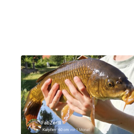
FabZerlll
Karpfen
60 cm
vor 1 Monat