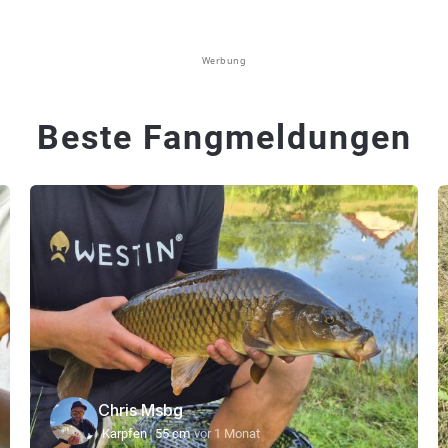
Werbung
Beste Fangmeldungen
Chris Msbg
Karpfen
55 cm
vor 1 Monat