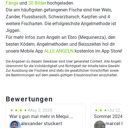
Fänge
und
30 Bilder
hochgeladen.
Die am häufigsten gefangenen Fische sind hier Wels,
Zander, Flussbarsch, Schwarzbarsch, Karpfen und 4
weitere Fischarten. Die erfolgreichste Angelmethode ist
Jiggen.
Für mehr Infos zum Angeln an Ebro (Mequinenza), den
besten Ködern, Angelmethoden und Beisszeiten hol dir
unsere Mobile App
ALLE ANGELN
kostenlos im App Store!
Die Angaben zu diesem Gewässer sind User generated Content. Alle Angeln
übernimmt für die Vollständigkeit und Richtigkeit der Inhalte keine Gewähr.
Zur Ausübung der Fischerei sind stets die gesetzlichen Vorschriften sowie
die Bestimmungen auf dem jeweils gültigen Erlaubnisschein einzuhalten.
Bewertungen
May 3, 2026
Jul 22, 20
War s gun mal mehr in Mequi....
Sommer 2024 leid
alexander stuckert
marcel ha