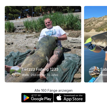
Tietzzz Fishing 1233
Sab
Wels
253 cm
vor 10 Jahre
Wel
Alle 160 Fänge anzeigen