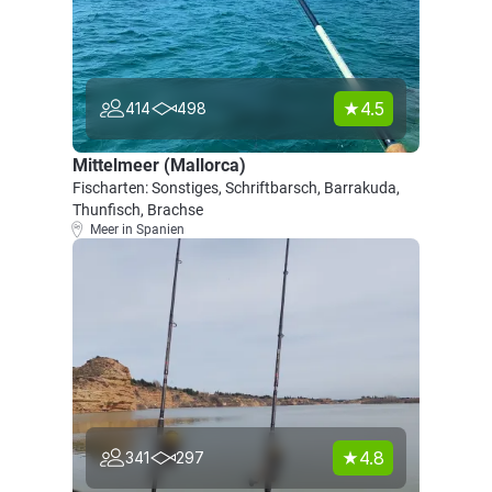
4.5
414
498
Mittelmeer (Mallorca)
Fischarten: Sonstiges, Schriftbarsch, Barrakuda,
Thunfisch, Brachse
Meer in Spanien
4.8
341
297