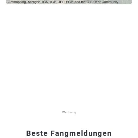
Getmapping, Aerogrid, IGN, IGP, UPR-EGP, and the GIS User Community
Werbung
Beste Fangmeldungen