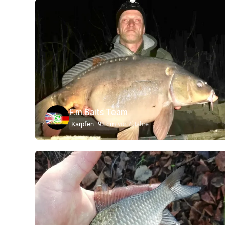
F.m.Baits Team
Karpfen
93 cm
vor 7 Jahre