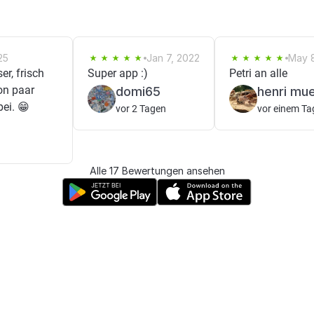
25
Jan 7, 2022
May 8
r, frisch
Super app :)
Petri an alle
on paar
domi65
henri mue
ei. 😁
vor 2 Tagen
vor einem Ta
Alle 17 Bewertungen ansehen