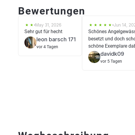
Bewertungen
May 31, 2026
Jun 14, 20
Sehr gut für hecht
Schönes Angelgewässe
besetzt und doch sch
leon barsch 171
schöne Exemplare dab
vor 4 Tagen
davidk09
vor 5 Tagen