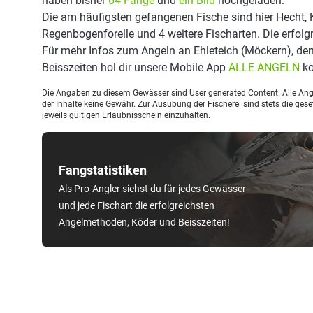
haben bisher
64 Fänge
und
ein Bild
hochgeladen.
Die am häufigsten gefangenen Fische sind hier Hecht, 
Regenbogenforelle und 4 weitere Fischarten. Die erfolg
Für mehr Infos zum Angeln an Ehleteich (Möckern), d
Beisszeiten hol dir unsere Mobile App
ALLE ANGELN
ko
Die Angaben zu diesem Gewässer sind User generated Content. Alle Ange
der Inhalte keine Gewähr. Zur Ausübung der Fischerei sind stets die ge
jeweils gültigen Erlaubnisschein einzuhalten.
Fangstatistiken
Als Pro-Angler siehst du für jedes Gewässer
und jede Fischart die erfolgreichsten
Angelmethoden, Köder und Beisszeiten!