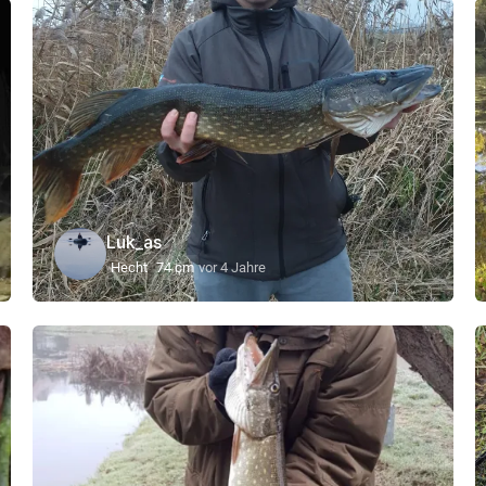
Luk_as
Hecht
74 cm
vor 4 Jahre