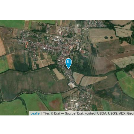
Leaflet
| Tiles © Esri — Source: Esri, i-cubed, USDA, USGS, AEX, Ge