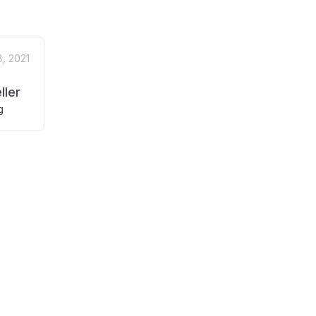
, 2021
ller
g