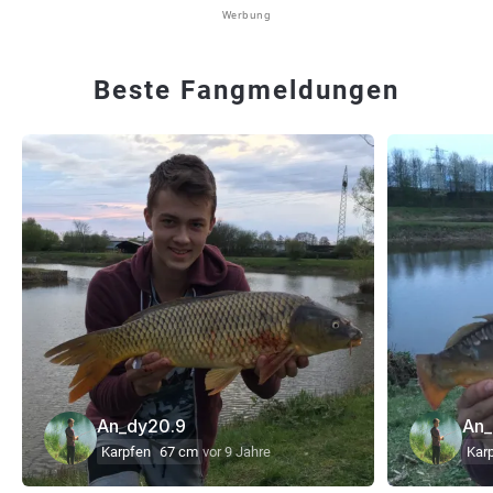
Werbung
Beste Fangmeldungen
An_dy20.9
An_
Karpfen
67 cm
vor 9 Jahre
Kar