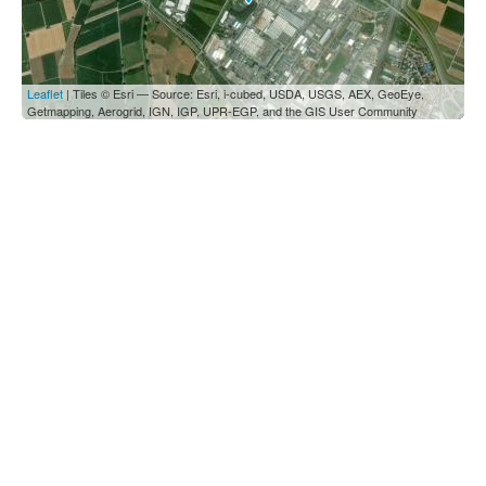
Leaflet
| Tiles © Esri — Source: Esri, i-cubed, USDA, USGS, AEX, GeoEye,
Getmapping, Aerogrid, IGN, IGP, UPR-EGP, and the GIS User Community