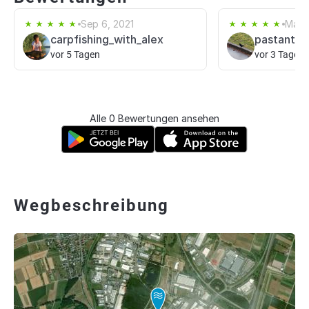
Sep 6, 2021
Mar 
carpfishing_with_alex
pastanto
vor 5 Tagen
vor 3 Tagen
Alle 0 Bewertungen ansehen
Wegbeschreibung