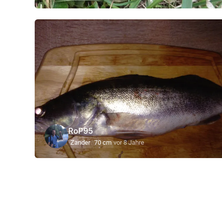
RoP95
Zander
70 cm
vor 8 Jahre