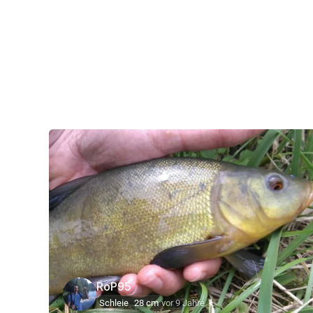
RoP95
Schleie
28 cm
vor 9 Jahre