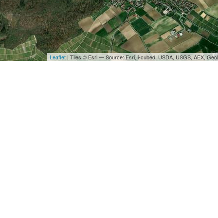
Leaflet
| Tiles © Esri — Source: Esri, i-cubed, USDA, USGS, AEX, Ge