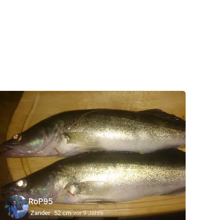
RoP95
Zander
52 cm
vor 9 Jahre