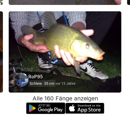
RoP95
Schleie
35 cm
vor 13 Jahre
Alle 160 Fänge anzeigen