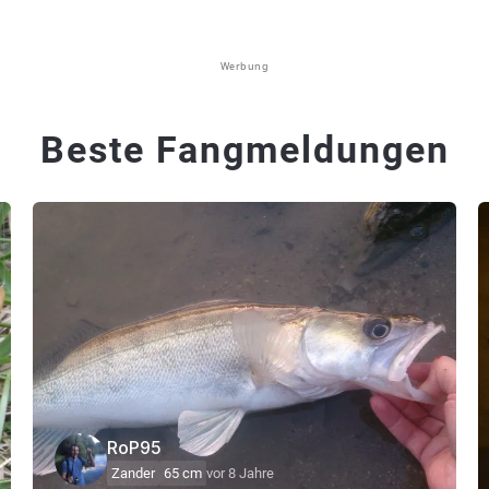
Werbung
Beste Fangmeldungen
RoP95
Zander
65 cm
vor 8 Jahre