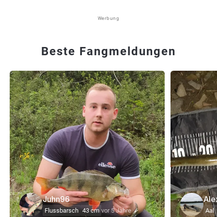
Werbung
Beste Fangmeldungen
Juhn96
Ale
Flussbarsch
43 cm
vor 5 Jahre
Aal