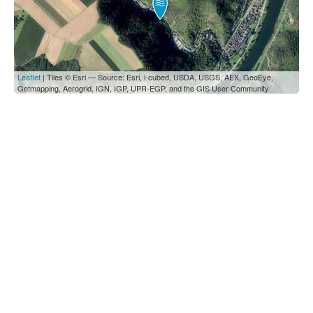
Leaflet
| Tiles © Esri — Source: Esri, i-cubed, USDA, USGS, AEX, GeoEye,
Getmapping, Aerogrid, IGN, IGP, UPR-EGP, and the GIS User Community