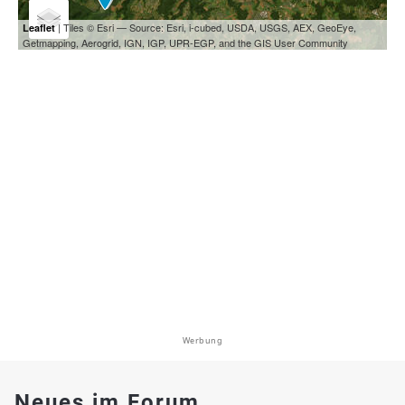
| Tiles © Esri — Source: Esri, i-cubed, USDA, USGS, AEX, GeoEye,
Leaflet
Getmapping, Aerogrid, IGN, IGP, UPR-EGP, and the GIS User Community
Werbung
Neues im Forum