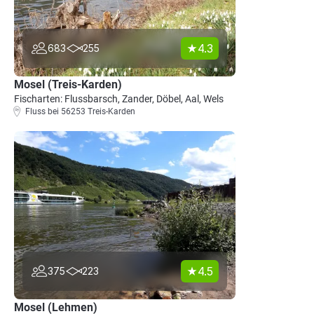
4.3
683
255
Mosel (Treis-Karden)
Fischarten: Flussbarsch, Zander, Döbel, Aal, Wels
Fluss bei 56253 Treis-Karden
4.5
375
223
Mosel (Lehmen)