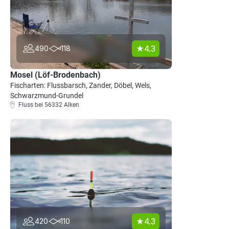
4.3
490
118
Mosel (Löf-Brodenbach)
Fischarten: Flussbarsch, Zander, Döbel, Wels,
Schwarzmund-Grundel
Fluss bei 56332 Alken
4.3
420
110