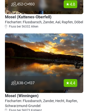
4.8
452
160
Mosel (Kattenes-Oberfell)
Fischarten: Flussbarsch, Zander, Aal, Rapfen, Döbel
Fluss bei 56332 Alken
4.4
838
137
Mosel (Winningen)
Fischarten: Flussbarsch, Zander, Hecht, Rapfen,
Schwarzmund-Grundel
Fluss bei 56073 Koblenz