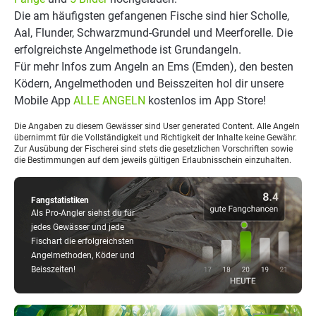
Die am häufigsten gefangenen Fische sind hier Scholle,
Aal, Flunder, Schwarzmund-Grundel und Meerforelle. Die
erfolgreichste Angelmethode ist Grundangeln.
Für mehr Infos zum Angeln an Ems (Emden), den besten
Ködern, Angelmethoden und Beisszeiten hol dir unsere
Mobile App
ALLE ANGELN
kostenlos im App Store!
Die Angaben zu diesem Gewässer sind User generated Content. Alle Angeln
übernimmt für die Vollständigkeit und Richtigkeit der Inhalte keine Gewähr.
Zur Ausübung der Fischerei sind stets die gesetzlichen Vorschriften sowie
die Bestimmungen auf dem jeweils gültigen Erlaubnisschein einzuhalten.
Fangstatistiken
Als Pro-Angler siehst du für
jedes Gewässer und jede
Fischart die erfolgreichsten
Angelmethoden, Köder und
Beisszeiten!