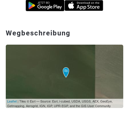
Wegbeschreibung
Leaflet
| Tiles © Esri — Source: Esri, i-cubed, USDA, USGS, AEX, GeoEye,
Getmapping, Aerogrid, IGN, IGP, UPR-EGP, and the GIS User Community