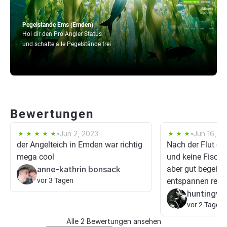
Pegelstände Ems (Emden)
Hol dir den Pro Angler Status
und schalte alle Pegelstände frei
Bewertungen
Jun 2, 2023
Jun 16, 2
der Angelteich in Emden war richtig
Nach der Flut ein
mega cool
und keine Fische 
anne-kathrin bonsack
aber gut begehb
vor 3 Tagen
entspannen reich
huntingwo
vor 2 Tagen
Alle 2 Bewertungen ansehen