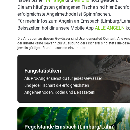
haben bisher
14 Fänge
und
ein Bild
hochgeladen.
Die am häufigsten gefangenen Fische sind hier Bachfor
erfolgreichste Angelmethode ist Spinnfischen.
Für mehr Infos zum Angeln an Emsbach (Limburg/Lahn
Beisszeiten hol dir unsere Mobile App
ALLE ANGELN
ko
Die Angaben zu diesem Gewässer sind User generated Content. Alle Ange
der Inhalte keine Gewähr. Zur Ausübung der Fischerei sind stets die ge
jeweils gültigen Erlaubnisschein einzuhalten.
Fangstatistiken
Als Pro-Angler siehst du für jedes Gewässer
und jede Fischart die erfolgreichsten
Angelmethoden, Köder und Beisszeiten!
Pegelstände Emsbach (Limburg/Lahn)