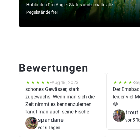
Hol dir den Pro Angler Status und schalte alle
Pegelstände frei
Bewertungen
Aug 19, 2023
Se
schönes Gewässer, stark
Der Emsbach
zugewachs. Wenn man sich die
leider viel 
Zeit nimmt es kennenzulernen
😅
fängt man auch seine Fische
trout
spandane
vor 5 T
vor 6 Tagen