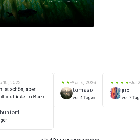
p 19, 2022
Apr 4, 2026
Jul 
 ist schön, aber
tomaso
jn5
Müll und Äste im Bach
vor 4 Tagen
vor 7 Ta
 hunter1
agen