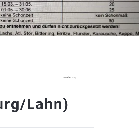
Werbung
urg/Lahn)