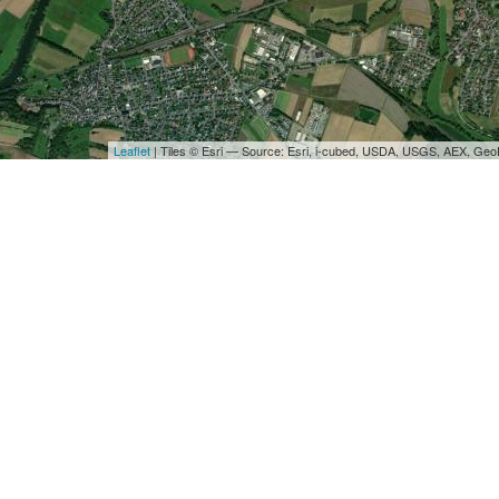
Leaflet
| Tiles © Esri — Source: Esri, i-cubed, USDA, USGS, AEX, Ge