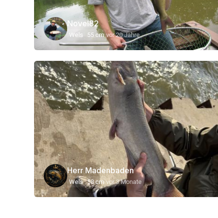
Novel82
Wels
55 cm
vor 20 Jahre
Herr Madenbaden
Wels
58 cm
vor 3 Monate