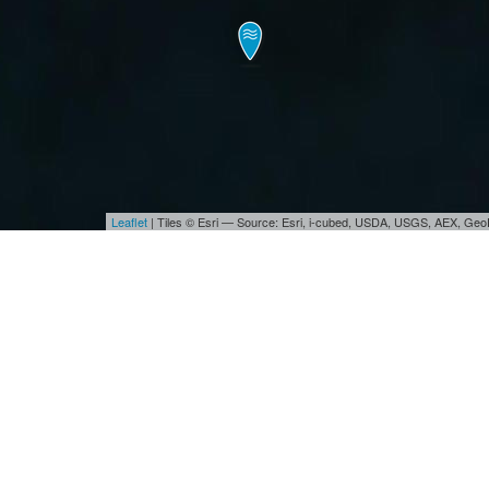
Leaflet
| Tiles © Esri — Source: Esri, i-cubed, USDA, USGS, AEX, Ge