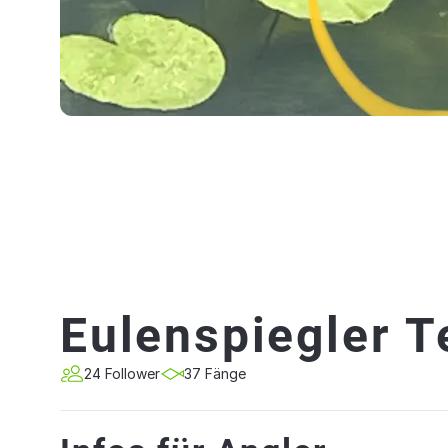
Eulenspiegler T
24 Follower
37 Fänge