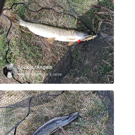
BockaufAngeln
Hecht
67 cm
vor 5 Jahre