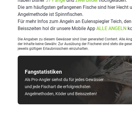
haben bisher
37 Fänge
und
zwei Bilder
hochgeladen.
Die am häufigsten gefangenen Fische sind hier Hecht u
Angelmethode ist Spinnfischen.
Für mehr Infos zum Angeln an Eulenspiegler Teich, de
Beisszeiten hol dir unsere Mobile App
ALLE ANGELN
ko
Die Angaben zu diesem Gewässer sind User generated Content. Alle Ange
der Inhalte keine Gewähr. Zur Ausübung der Fischerei sind stets die ge
jeweils gültigen Erlaubnisschein einzuhalten.
Fangstatistiken
Als Pro-Angler siehst du für jedes Gewässer
und jede Fischart die erfolgreichsten
Angelmethoden, Köder und Beisszeiten!