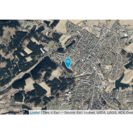
Leaflet
| Tiles © Esri — Source: Esri, i-cubed, USDA, USGS, AEX, Ge