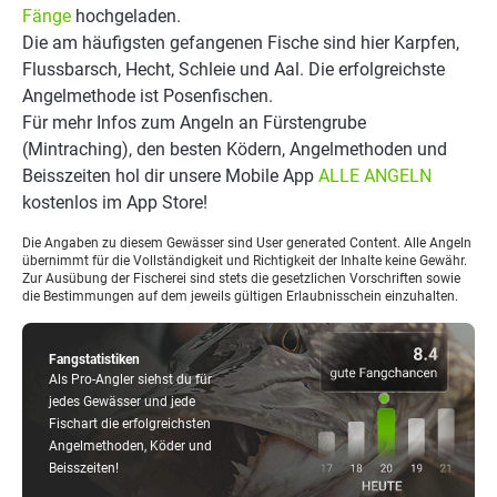
Fänge
hochgeladen.
Die am häufigsten gefangenen Fische sind hier Karpfen,
Flussbarsch, Hecht, Schleie und Aal. Die erfolgreichste
Angelmethode ist Posenfischen.
Für mehr Infos zum Angeln an Fürstengrube
(Mintraching), den besten Ködern, Angelmethoden und
Beisszeiten hol dir unsere Mobile App
ALLE ANGELN
kostenlos im App Store!
Die Angaben zu diesem Gewässer sind User generated Content. Alle Angeln
übernimmt für die Vollständigkeit und Richtigkeit der Inhalte keine Gewähr.
Zur Ausübung der Fischerei sind stets die gesetzlichen Vorschriften sowie
die Bestimmungen auf dem jeweils gültigen Erlaubnisschein einzuhalten.
Fangstatistiken
Als Pro-Angler siehst du für
jedes Gewässer und jede
Fischart die erfolgreichsten
Angelmethoden, Köder und
Beisszeiten!