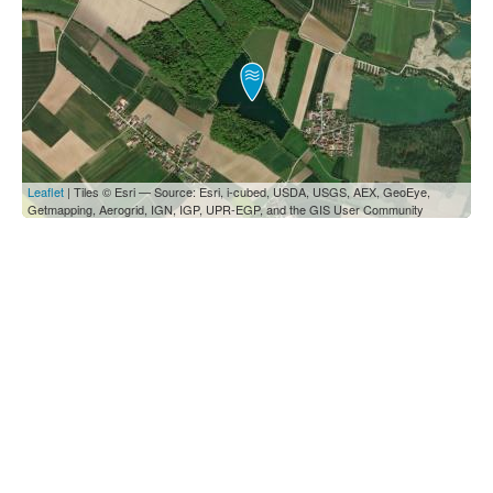
Leaflet
| Tiles © Esri — Source: Esri, i-cubed, USDA, USGS, AEX, GeoEye,
Getmapping, Aerogrid, IGN, IGP, UPR-EGP, and the GIS User Community