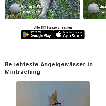
Gismo 2012
Gis
Hecht
70 cm
vor 3 Jahre
Zan
Alle 160 Fänge anzeigen
Beliebteste Angelgewässer in
Mintraching