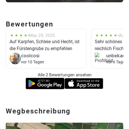
Bewertungen
May 29, 2025
Aug 
Auf Karpfen, Schleie und Hecht, ist
Sehr schönes ge
die Fürstengrube zu empfehlen
reichlich Fisch 
coolcosi
unbekann
vor 10 Tagen
vor 6 Tagen
Alle 2 Bewertungen ansehen
Wegbeschreibung