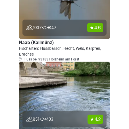
4.6
1037
847
Naab (Kallmünz)
Fischarten: Flussbarsch, Hecht, Wels, Karpfen,
Brachse
Fluss bei 93183 Holzheim am Forst
4.2
851
433