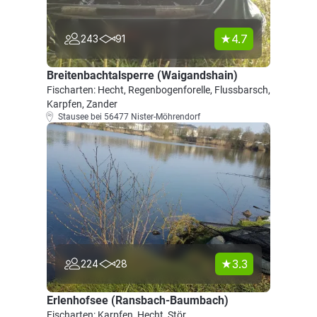
4.7
243
91
Breitenbachtalsperre (Waigandshain)
Fischarten: Hecht, Regenbogenforelle, Flussbarsch,
Karpfen, Zander
Stausee bei 56477 Nister-Möhrendorf
3.3
224
28
Erlenhofsee (Ransbach-Baumbach)
Fischarten: Karpfen, Hecht, Stör,