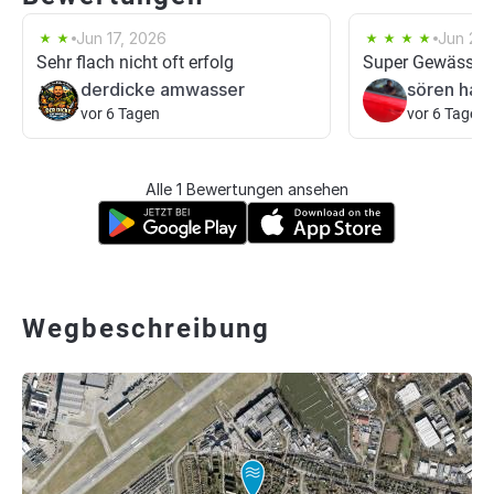
Jun 17, 2026
Jun 28,
Sehr flach nicht oft erfolg
Super Gewässer
derdicke amwasser
sören han
vor 6 Tagen
vor 6 Tagen
Alle 1 Bewertungen ansehen
Wegbeschreibung