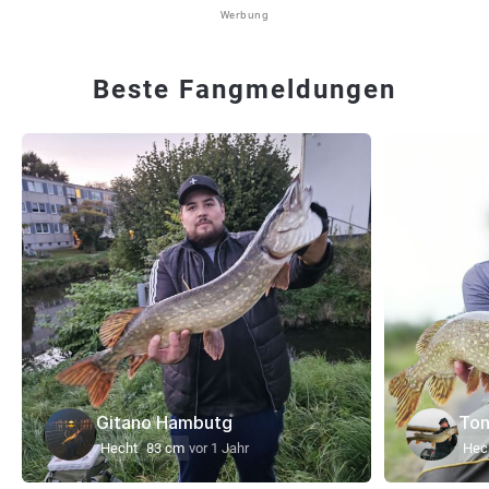
Werbung
Beste Fangmeldungen
Gitano Hambutg
Ton
Hecht
83 cm
vor 1 Jahr
Hec