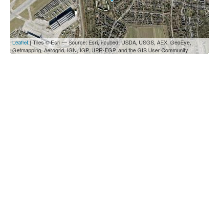
Leaflet
| Tiles © Esri — Source: Esri, i-cubed, USDA, USGS, AEX, GeoEye,
Getmapping, Aerogrid, IGN, IGP, UPR-EGP, and the GIS User Community