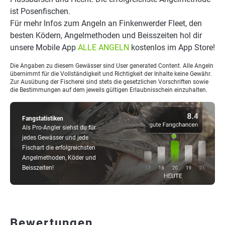
ist Posenfischen.
Für mehr Infos zum Angeln an Finkenwerder Fleet, den
besten Ködern, Angelmethoden und Beisszeiten hol dir
unsere Mobile App
ALLE ANGELN
kostenlos im App Store!
Die Angaben zu diesem Gewässer sind User generated Content. Alle Angeln
übernimmt für die Vollständigkeit und Richtigkeit der Inhalte keine Gewähr.
Zur Ausübung der Fischerei sind stets die gesetzlichen Vorschriften sowie
die Bestimmungen auf dem jeweils gültigen Erlaubnisschein einzuhalten.
Fangstatistiken
Als Pro-Angler siehst du für
jedes Gewässer und jede
Fischart die erfolgreichsten
Angelmethoden, Köder und
Beisszeiten!
Bewertungen