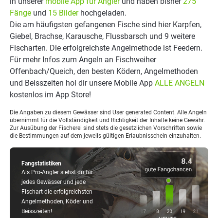
in unserer
mobile App für Angler
und haben bisher
275
Fänge
und
15 Bilder
hochgeladen.
Die am häufigsten gefangenen Fische sind hier Karpfen,
Giebel, Brachse, Karausche, Flussbarsch und 9 weitere
Fischarten. Die erfolgreichste Angelmethode ist Feedern.
Für mehr Infos zum Angeln an Fischweiher
Offenbach/Queich, den besten Ködern, Angelmethoden
und Beisszeiten hol dir unsere Mobile App
ALLE ANGELN
kostenlos im App Store!
Die Angaben zu diesem Gewässer sind User generated Content. Alle Angeln
übernimmt für die Vollständigkeit und Richtigkeit der Inhalte keine Gewähr.
Zur Ausübung der Fischerei sind stets die gesetzlichen Vorschriften sowie
die Bestimmungen auf dem jeweils gültigen Erlaubnisschein einzuhalten.
Fangstatistiken
Als Pro-Angler siehst du für
jedes Gewässer und jede
Fischart die erfolgreichsten
Angelmethoden, Köder und
Beisszeiten!