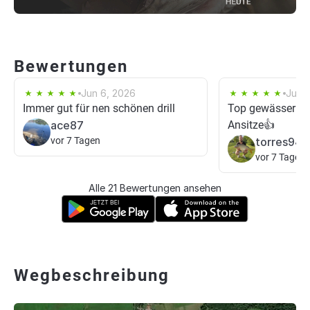
Bewertungen
Jun 6, 2026
Jul 3
Immer gut für nen schönen drill
Top gewässer fü
ace87
Ansitze👍
vor 7 Tagen
torres94
vor 7 Tagen
Alle 21 Bewertungen ansehen
Wegbeschreibung