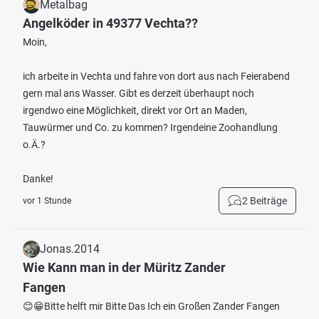
Metalbag
Angelköder in 49377 Vechta??
Moin,
ich arbeite in Vechta und fahre von dort aus nach Feierabend
gern mal ans Wasser. Gibt es derzeit überhaupt noch
irgendwo eine Möglichkeit, direkt vor Ort an Maden,
Tauwürmer und Co. zu kommen? Irgendeine Zoohandlung
o.Ä.?
Danke!
2 Beiträge
vor 1 Stunde
Jonas.2014
Wie Kann man in der Müritz Zander
Fangen
😊😁Bitte helft mir Bitte Das Ich ein Großen Zander Fangen