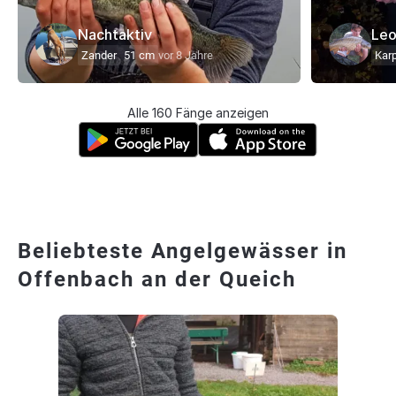
Nachtaktiv
Leo
Zander
51 cm
vor 8 Jahre
Kar
Alle 160 Fänge anzeigen
Beliebteste Angelgewässer in
Offenbach an der Queich