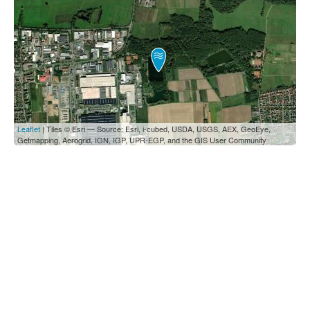
Leaflet
| Tiles © Esri — Source: Esri, i-cubed, USDA, USGS, AEX, GeoEye,
Getmapping, Aerogrid, IGN, IGP, UPR-EGP, and the GIS User Community