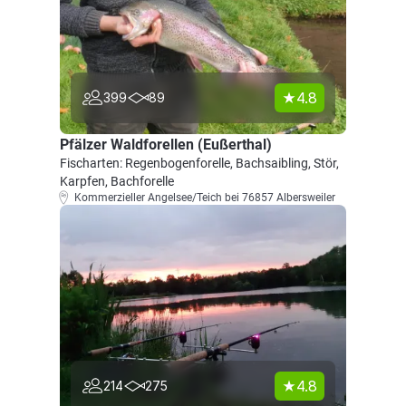
4.8
399
89
Pfälzer Waldforellen (Eußerthal)
Fischarten: Regenbogenforelle, Bachsaibling, Stör,
Karpfen, Bachforelle
Kommerzieller Angelsee/Teich bei 76857 Albersweiler
4.8
214
275