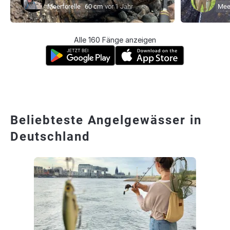
Meerforelle
60 cm
vor 1 Jahr
Meer
Alle 160 Fänge anzeigen
Beliebteste Angelgewässer in
Deutschland