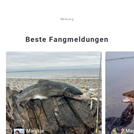
Werbung
Beste Fangmeldungen
Marijkje
Mag