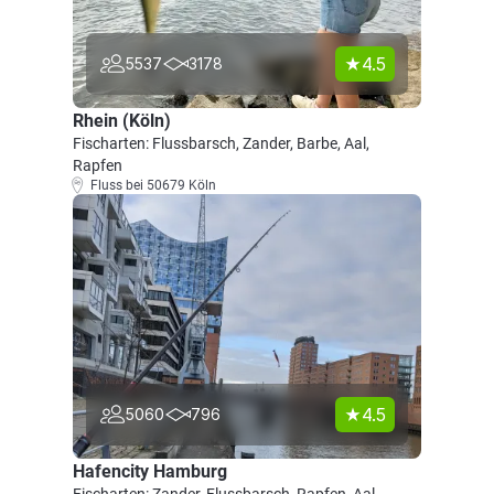
4.5
5537
3178
Rhein (Köln)
Fischarten: Flussbarsch, Zander, Barbe, Aal,
Rapfen
Fluss bei 50679 Köln
4.5
5060
796
Hafencity Hamburg