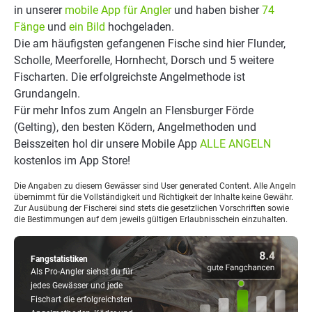
in unserer
mobile App für Angler
und haben bisher
74
Fänge
und
ein Bild
hochgeladen.
Die am häufigsten gefangenen Fische sind hier Flunder,
Scholle, Meerforelle, Hornhecht, Dorsch und 5 weitere
Fischarten. Die erfolgreichste Angelmethode ist
Grundangeln.
Für mehr Infos zum Angeln an Flensburger Förde
(Gelting), den besten Ködern, Angelmethoden und
Beisszeiten hol dir unsere Mobile App
ALLE ANGELN
kostenlos im App Store!
Die Angaben zu diesem Gewässer sind User generated Content. Alle Angeln
übernimmt für die Vollständigkeit und Richtigkeit der Inhalte keine Gewähr.
Zur Ausübung der Fischerei sind stets die gesetzlichen Vorschriften sowie
die Bestimmungen auf dem jeweils gültigen Erlaubnisschein einzuhalten.
Fangstatistiken
Als Pro-Angler siehst du für
jedes Gewässer und jede
Fischart die erfolgreichsten