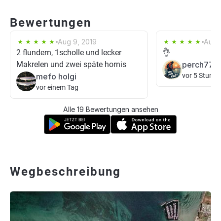
Bewertungen
Aug 9, 2019
Aug 
2 flundern, 1scholle und lecker
👌
Makrelen und zwei späte hornis
perch77
mefo holgi
vor 5 Stund
vor einem Tag
Alle 19 Bewertungen ansehen
Wegbeschreibung