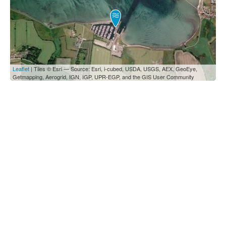
Leaflet
| Tiles © Esri — Source: Esri, i-cubed, USDA, USGS, AEX, GeoEye,
Getmapping, Aerogrid, IGN, IGP, UPR-EGP, and the GIS User Community