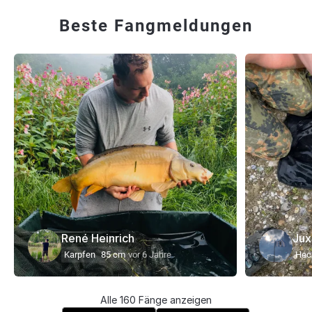
Beste Fangmeldungen
René Heinrich
Jux
Karpfen
85 cm
vor 6 Jahre
Hec
Alle 160 Fänge anzeigen