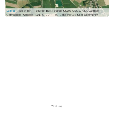
Leaflet
| Tiles © Esri — Source: Esri, i-cubed, USDA, USGS, AEX, GeoEye,
Getmapping, Aerogrid, IGN, IGP, UPR-EGP, and the GIS User Community
Werbung