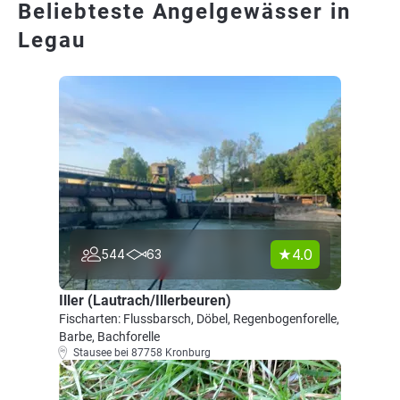
Beliebteste Angelgewässer in
Legau
4.0
544
63
Iller (Lautrach/Illerbeuren)
Fischarten: Flussbarsch, Döbel, Regenbogenforelle,
Barbe, Bachforelle
Stausee bei 87758 Kronburg