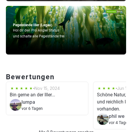
Pegelstände Iller (Legau)
Hol dir den Pro Angler Status
und schalte alle Pegelstände frei
Bewertungen
Nov 15, 2024
Jun 1, 
Bin gerne an der Iller...
Schöne Natur, vi
lumpa
und reichlich Ins
vor 6 Tagen
vorhanden.
phil we
vor 4 Tagen