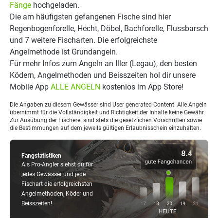
Fänge
hochgeladen.
Die am häufigsten gefangenen Fische sind hier
Regenbogenforelle, Hecht, Döbel, Bachforelle, Flussbarsch
und 7 weitere Fischarten. Die erfolgreichste
Angelmethode ist Grundangeln.
Für mehr Infos zum Angeln an Iller (Legau), den besten
Ködern, Angelmethoden und Beisszeiten hol dir unsere
Mobile App
ALLE ANGELN
kostenlos im App Store!
Die Angaben zu diesem Gewässer sind User generated Content. Alle Angeln
übernimmt für die Vollständigkeit und Richtigkeit der Inhalte keine Gewähr.
Zur Ausübung der Fischerei sind stets die gesetzlichen Vorschriften sowie
die Bestimmungen auf dem jeweils gültigen Erlaubnisschein einzuhalten.
Fangstatistiken
Als Pro-Angler siehst du für
jedes Gewässer und jede
Fischart die erfolgreichsten
Angelmethoden, Köder und
Beisszeiten!