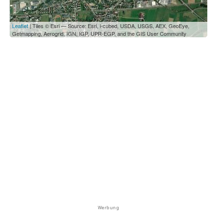
Leaflet
| Tiles © Esri — Source: Esri, i-cubed, USDA, USGS, AEX, GeoEye,
Getmapping, Aerogrid, IGN, IGP, UPR-EGP, and the GIS User Community
Werbung