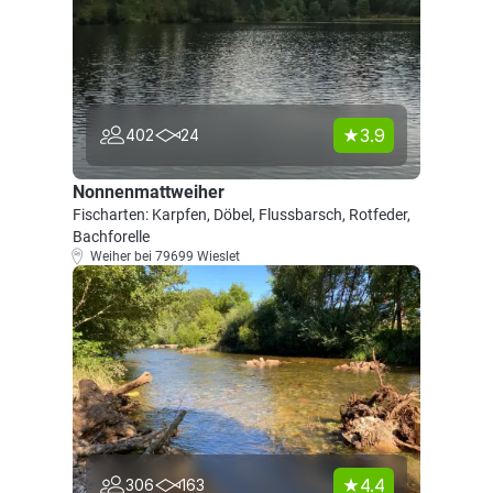
3.9
402
24
Nonnenmattweiher
Fischarten: Karpfen, Döbel, Flussbarsch, Rotfeder,
Bachforelle
Weiher bei 79699 Wieslet
4.4
306
163