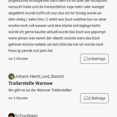
angelbootes ermöglichen nach dem ich es über der retzeption
versucht habe und da frereuntlixhst naja mehr oder weniger
abgelehnt wurde hoffe ich nun das ich hir fündig werde an
dem stehg ( siehe foto 1) steht eun boot welches bis vor einer
woche noch voll wasser und eine starke schräglage hatte
würde ich gerne kaufen aktuell wurde das boot aus gepumpt
wenn jeman wen kennt der vileicht wüsste wem das boot
gehören könnte melden sie sich bitte bei mir ich würde mich
freun lg yannik znd petri hei
4 Beiträge
vor 2 Stunden
Johann Hecht_und_Barsch
Trailerstelle Warnow
Wo gibt es an der Warnow Trailerstellen.
2 Beiträge
vor 3 Stunden
Dr.Fischberg