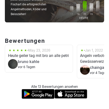
Fischart die erfolgreichsten
Angelmethoden, Köder und
Beisszeiten!
Bewertungen
May 23, 2026
Jan 1, 2022
Heute geiler tag mit bro an alle petri
Angeln verboten!
bruno kahle
Gewässerverzeic
vor 6 Tagen
chaingang
vor 4 Tagen
Alle 13 Bewertungen ansehen