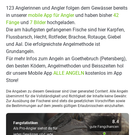
123 Anglerinnen und Angler folgen dem Gewässer bereits
in unserer
mobile App für Angler
und haben bisher
42
Fänge
und
7 Bilder
hochgeladen.
Die am häufigsten gefangenen Fische sind hier Karpfen,
Flussbarsch, Hecht, Rotfeder, Brachse, Rotauge, Giebel
und Aal. Die erfolgreichste Angelmethode ist
Grundangeln.
Für mehr Infos zum Angeln an Goethebruch (Petersberg),
den besten Ködern, Angelmethoden und Beisszeiten hol
dir unsere Mobile App
ALLE ANGELN
kostenlos im App
Store!
Die Angaben zu diesem Gewässer sind User generated Content. Alle Angeln
übernimmt für die Vollständigkeit und Richtigkeit der Inhalte keine Gewähr.
Zur Ausübung der Fischerei sind stets die gesetzlichen Vorschriften sowie
die Bestimmungen auf dem jeweils gültigen Erlaubnisschein einzuhalten.
Fangstatistiken
Als Pro-Angler siehst du für
jedes Gewässer und jede