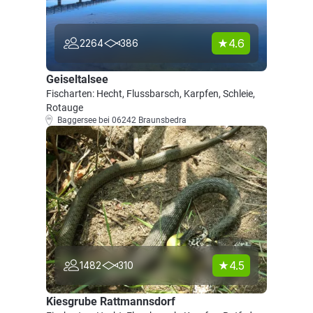
4.6
2264
386
Geiseltalsee
Fischarten: Hecht, Flussbarsch, Karpfen, Schleie,
Rotauge
Baggersee bei 06242 Braunsbedra
4.5
1482
310
Kiesgrube Rattmannsdorf