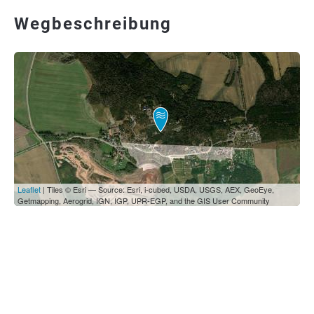
Wegbeschreibung
Leaflet
| Tiles © Esri — Source: Esri, i-cubed, USDA, USGS, AEX, GeoEye,
Getmapping, Aerogrid, IGN, IGP, UPR-EGP, and the GIS User Community