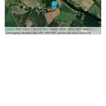
Leaflet
| Tiles © Esri — Source: Esri, i-cubed, USDA, USGS, AEX, GeoEye,
Getmapping, Aerogrid, IGN, IGP, UPR-EGP, and the GIS User Community