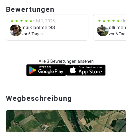
Bewertungen
Jul 1, 2025
Jun 1
maik bolmer93
olli menk
vor 6 Tagen
vor 6 Tagen
Alle 3 Bewertungen ansehen
Wegbeschreibung