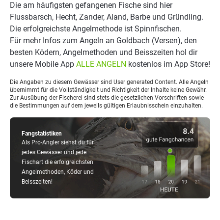
Die am häufigsten gefangenen Fische sind hier
Flussbarsch, Hecht, Zander, Aland, Barbe und Gründling.
Die erfolgreichste Angelmethode ist Spinnfischen.
Für mehr Infos zum Angeln an Goldbach (Versen), den
besten Ködern, Angelmethoden und Beisszeiten hol dir
unsere Mobile App
ALLE ANGELN
kostenlos im App Store!
Die Angaben zu diesem Gewässer sind User generated Content. Alle Angeln
übernimmt für die Vollständigkeit und Richtigkeit der Inhalte keine Gewähr.
Zur Ausübung der Fischerei sind stets die gesetzlichen Vorschriften sowie
die Bestimmungen auf dem jeweils gültigen Erlaubnisschein einzuhalten.
Fangstatistiken
Als Pro-Angler siehst du für
jedes Gewässer und jede
Fischart die erfolgreichsten
Angelmethoden, Köder und
Beisszeiten!