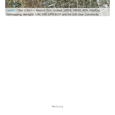
Leaflet
| Tiles © Esri — Source: Esri, i-cubed, USDA, USGS, AEX, GeoEye,
Getmapping, Aerogrid, IGN, IGP, UPR-EGP, and the GIS User Community
Werbung