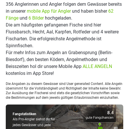
356 Anglerinnen und Angler folgen dem Gewässer bereits
in unserer
mobile App für Angler
und haben bisher
62
Fänge
und
6 Bilder
hochgeladen.
Die am häufigsten gefangenen Fische sind hier
Flussbarsch, Hecht, Aal, Karpfen, Rotfeder und 4 weitere
Fischarten. Die erfolgreichste Angelmethode ist
Spinnfischen.
Für mehr Infos zum Angeln an Grabensprung (Berlin-
Biesdorf), den besten Ködern, Angelmethoden und
Beisszeiten hol dir unsere Mobile App
ALLE ANGELN
kostenlos im App Store!
Die Angaben zu diesem Gewässer sind User generated Content. Alle Angeln
übernimmt für die Vollständigkeit und Richtigkeit der Inhalte keine Gewähr.
Zur Ausübung der Fischerei sind stets die gesetzlichen Vorschriften sowie
die Bestimmungen auf dem jeweils gültigen Erlaubnisschein einzuhalten.
Fangstatistiken
Als Pro-Angler siehst du für
jedes Gewässer und jede