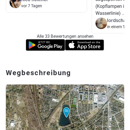
vor 7 Tagen
(Kopflampen im S
Wasserlinie) ...
lordschaf
in einem Tag
Alle 33 Bewertungen ansehen
Wegbeschreibung