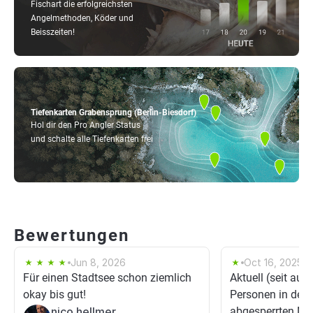
Fischart die erfolgreichsten
Angelmethoden, Köder und
Beisszeiten!
Tiefenkarten Grabensprung (Berlin-Biesdorf)
Hol dir den Pro Angler Status
und schalte alle Tiefenkarten frei
Bewertungen
Jun 8, 2026
Oct 16, 2025
Für einen Stadtsee schon ziemlich
Aktuell (seit au
okay bis gut!
Personen in der 
nico hellmer
abgesperrten No