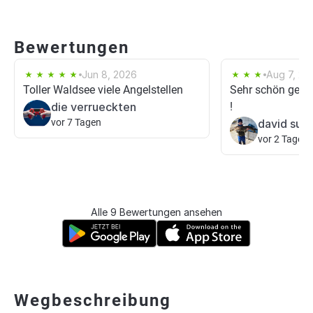
Bewertungen
Jun 8, 2026
Aug 7, 20
Toller Waldsee viele Angelstellen
Sehr schön gele
die verrueckten
!
vor 7 Tagen
david sun
vor 2 Tagen
Alle 9 Bewertungen ansehen
Wegbeschreibung