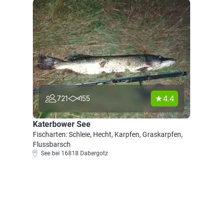
4.4
721
155
Katerbower See
Fischarten: Schleie, Hecht, Karpfen, Graskarpfen,
Flussbarsch
See bei 16818 Dabergotz