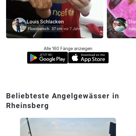
Louis Schlacken
Tro
Flussbarsch
37 cm
vor 7 Jahre
Kar
Alle 160 Fänge anzeigen
Beliebteste Angelgewässer in
Rheinsberg