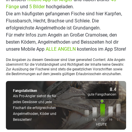
Fänge
und
5 Bilder
hochgeladen.
Die am häufigsten gefangenen Fische sind hier Karpfen,
Flussbarsch, Hecht, Brachse und Schleie. Die
erfolgreichste Angelmethode ist Grundangeln.
Für mehr Infos zum Angeln an Großer Cramolsee, den
besten Ködern, Angelmethoden und Beisszeiten hol dir
unsere Mobile App
ALLE ANGELN
kostenlos im App Store!
Die Angaben zu diesem Gewässer sind User generated Content. Alle Angeln
übernimmt für die Vollständigkeit und Richtigkeit der Inhalte keine Gewähr.
Zur Ausübung der Fischerei sind stets die gesetzlichen Vorschriften sowie
die Bestimmungen auf dem jeweils gültigen Erlaubnisschein einzuhalten.
Fangstatistiken
Als Pro-Angler siehst du für
jedes Gewässer und jede
Fischart die erfolgreichsten
Angelmethoden, Köder und
Beisszeiten!