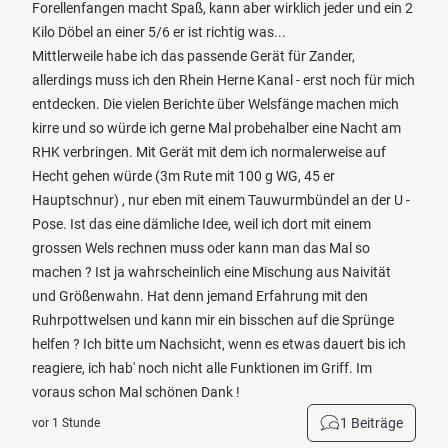
Forellenfangen macht Spaß, kann aber wirklich jeder und ein 2
Kilo Döbel an einer 5/6 er ist richtig was...
Mittlerweile habe ich das passende Gerät für Zander,
allerdings muss ich den Rhein Herne Kanal - erst noch für mich
entdecken. Die vielen Berichte über Welsfänge machen mich
kirre und so würde ich gerne Mal probehalber eine Nacht am
RHK verbringen. Mit Gerät mit dem ich normalerweise auf
Hecht gehen würde (3m Rute mit 100 g WG, 45 er
Hauptschnur) , nur eben mit einem Tauwurmbündel an der U -
Pose. Ist das eine dämliche Idee, weil ich dort mit einem
grossen Wels rechnen muss oder kann man das Mal so
machen ? Ist ja wahrscheinlich eine Mischung aus Naivität
und Größenwahn. Hat denn jemand Erfahrung mit den
Ruhrpottwelsen und kann mir ein bisschen auf die Sprünge
helfen ? Ich bitte um Nachsicht, wenn es etwas dauert bis ich
reagiere, ich hab' noch nicht alle Funktionen im Griff. Im
voraus schon Mal schönen Dank !
1 Beiträge
vor 1 Stunde