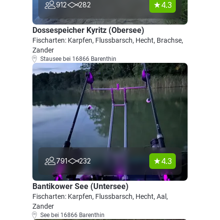
4.3
912
282
Dossespeicher Kyritz (Obersee)
Fischarten: Karpfen, Flussbarsch, Hecht, Brachse,
Zander
Stausee bei 16866 Barenthin
4.3
791
232
Bantikower See (Untersee)
Fischarten: Karpfen, Flussbarsch, Hecht, Aal,
Zander
See bei 16866 Barenthin