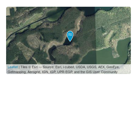
Leaflet
| Tiles © Esri — Source: Esri, i-cubed, USDA, USGS, AEX, GeoEye,
Getmapping, Aerogrid, IGN, IGP, UPR-EGP, and the GIS User Community