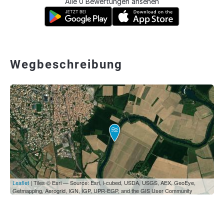
Alle 0 Bewertungen ansehen
Wegbeschreibung
Leaflet
| Tiles © Esri — Source: Esri, i-cubed, USDA, USGS, AEX, GeoEye,
Getmapping, Aerogrid, IGN, IGP, UPR-EGP, and the GIS User Community