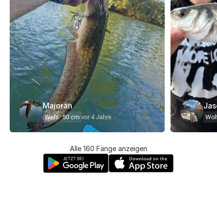
Majoran
Jas
Wels
50 cm
vor 4 Jahre
Wol
Alle 160 Fänge anzeigen