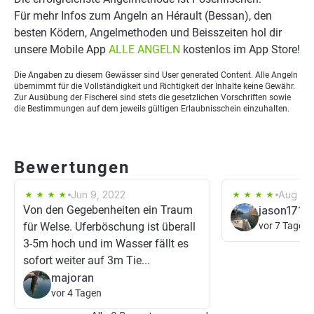
Für mehr Infos zum Angeln an Hérault (Bessan), den
besten Ködern, Angelmethoden und Beisszeiten hol dir
unsere Mobile App
ALLE ANGELN
kostenlos im App Store!
Die Angaben zu diesem Gewässer sind User generated Content. Alle Angeln
übernimmt für die Vollständigkeit und Richtigkeit der Inhalte keine Gewähr.
Zur Ausübung der Fischerei sind stets die gesetzlichen Vorschriften sowie
die Bestimmungen auf dem jeweils gültigen Erlaubnisschein einzuhalten.
Bewertungen
Jun 9, 2022
Aug 7, 
Von den Gegebenheiten ein Traum
jason1717
für Welse. Uferböschung ist überall
vor 7 Tagen
3-5m hoch und im Wasser fällt es
sofort weiter auf 3m Tie...
majoran
vor 4 Tagen