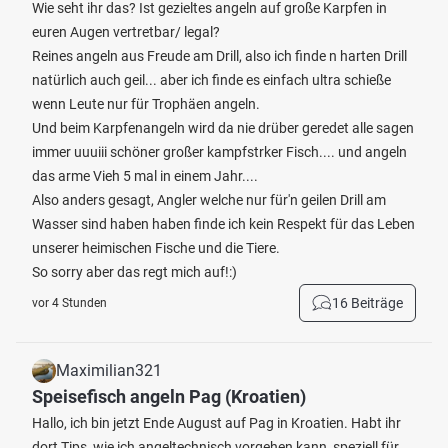
Wie seht ihr das? Ist gezieltes angeln auf große Karpfen in
euren Augen vertretbar/ legal?
Reines angeln aus Freude am Drill, also ich finde n harten Drill
natürlich auch geil... aber ich finde es einfach ultra schieße
wenn Leute nur für Trophäen angeln.
Und beim Karpfenangeln wird da nie drüber geredet alle sagen
immer uuuiii schöner großer kampfstrker Fisch.... und angeln
das arme Vieh 5 mal in einem Jahr....
Also anders gesagt, Angler welche nur für'n geilen Drill am
Wasser sind haben haben finde ich kein Respekt für das Leben
unserer heimischen Fische und die Tiere.
So sorry aber das regt mich auf!:)
16 Beiträge
vor 4 Stunden
Maximilian321
Speisefisch angeln Pag (Kroatien)
Hallo, ich bin jetzt Ende August auf Pag in Kroatien. Habt ihr
dort Tips, wie ich angeltechnisch vorgehen kann, speziell für