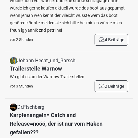
woche noch voll wasser und eine starke schräglage hatte
würde ich gerne kaufen aktuell wurde das boot aus gepumpt
wenn jeman wen kennt der vileicht wüsste wem das boot
gehören könnte melden sie sich bitte bei mir ich würde mich
freun lg yannik znd petri hei
4 Beiträge
vor 2 Stunden
Johann Hecht_und_Barsch
Trailerstelle Warnow
Wo gibt es an der Warnow Trailerstellen.
2 Beiträge
vor 3 Stunden
Dr.Fischberg
Karpfenangeln= Catch and
Release=nööö, der ist nur vom Haken
gefallen???