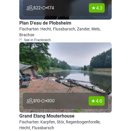
4.3
822
174
Plan D'eau de Plobsheim
Fischarten: Hecht, Flussbarsch, Zander, Wels,
Brachse
See in Frankreich
4.6
810
300
Grand Etang Mouterhouse
Fischarten: Karpfen, Stör, Regenbogenforelle,
Hecht, Flussbarsch