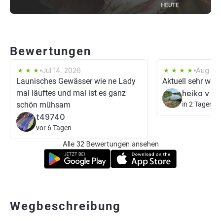
Bewertungen
Jul 14, 2026
Aug 25
Launisches Gewässer wie ne Lady
Aktuell sehr wen
mal läuftes und mal ist es ganz
heiko v
schön mühsam
in 2 Tagen
t49740
vor 6 Tagen
Alle 32 Bewertungen ansehen
Wegbeschreibung