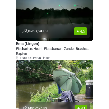
4.5
1645
609
Ems (Lingen)
Fischarten: Hecht, Flussbarsch, Zander, Brachse,
Rapfen
Fluss bei 49808 Lingen
4.1
1491
460