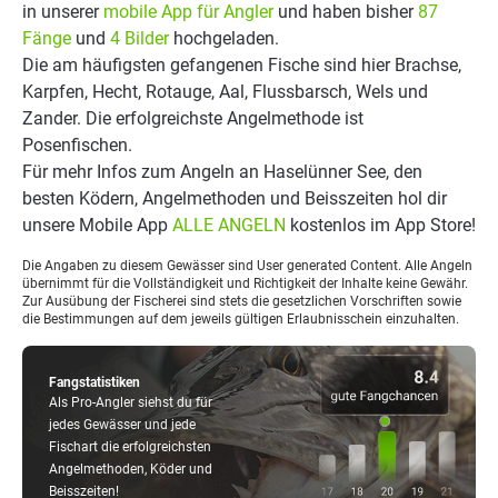
in unserer
mobile App für Angler
und haben bisher
87
Fänge
und
4 Bilder
hochgeladen.
Die am häufigsten gefangenen Fische sind hier Brachse,
Karpfen, Hecht, Rotauge, Aal, Flussbarsch, Wels und
Zander. Die erfolgreichste Angelmethode ist
Posenfischen.
Für mehr Infos zum Angeln an Haselünner See, den
besten Ködern, Angelmethoden und Beisszeiten hol dir
unsere Mobile App
ALLE ANGELN
kostenlos im App Store!
Die Angaben zu diesem Gewässer sind User generated Content. Alle Angeln
übernimmt für die Vollständigkeit und Richtigkeit der Inhalte keine Gewähr.
Zur Ausübung der Fischerei sind stets die gesetzlichen Vorschriften sowie
die Bestimmungen auf dem jeweils gültigen Erlaubnisschein einzuhalten.
Fangstatistiken
Als Pro-Angler siehst du für
jedes Gewässer und jede
Fischart die erfolgreichsten
Angelmethoden, Köder und
Beisszeiten!