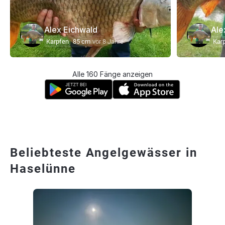
Alex Eichwald
Ale
Karpfen
85 cm
vor 8 Jahre
Kar
Alle 160 Fänge anzeigen
Beliebteste Angelgewässer in
Haselünne