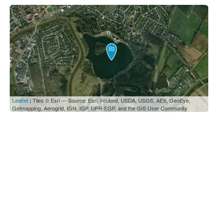
Leaflet
| Tiles © Esri — Source: Esri, i-cubed, USDA, USGS, AEX, GeoEye,
Getmapping, Aerogrid, IGN, IGP, UPR-EGP, and the GIS User Community