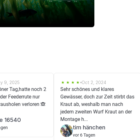
y 9, 2025
Oct 2, 2024
öner Tag,hatte noch 2
Sehr schönes und klares
der Feederrute nur
Gewässer, doch zur Zeit stirbt das
 rausholen verloren 🙈
Kraut ab, weshalb man nach
jedem zweiten Wurf Kraut an der
Montage h...
ne 16540
tim hänchen
agen
vor 6 Tagen