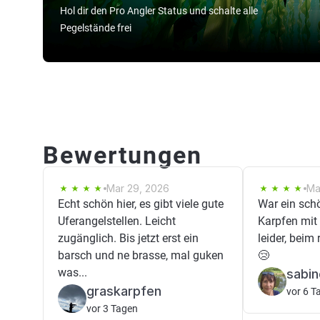
Hol dir den Pro Angler Status und schalte alle
Pegelstände frei
Bewertungen
Mar 29, 2026
Ma
Echt schön hier, es gibt viele gute
War ein sch
Uferangelstellen. Leicht
Karpfen mit 
zugänglich. Bis jetzt erst ein
leider, beim
barsch und ne brasse, mal guken
😢
was...
sabi
graskarpfen
vor 6 T
vor 3 Tagen