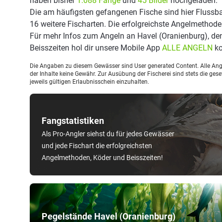
haben bisher
1.088 Fänge
und
45 Bilder
hochgeladen.
Die am häufigsten gefangenen Fische sind hier Flussba
16 weitere Fischarten. Die erfolgreichste Angelmethode
Für mehr Infos zum Angeln an Havel (Oranienburg), d
Beisszeiten hol dir unsere Mobile App
ALLE ANGELN
ko
Die Angaben zu diesem Gewässer sind User generated Content. Alle Ange
der Inhalte keine Gewähr. Zur Ausübung der Fischerei sind stets die ge
jeweils gültigen Erlaubnisschein einzuhalten.
Fangstatistiken
Als Pro-Angler siehst du für jedes Gewässer
und jede Fischart die erfolgreichsten
Angelmethoden, Köder und Beisszeiten!
Pegelstände Havel (Oranienburg)