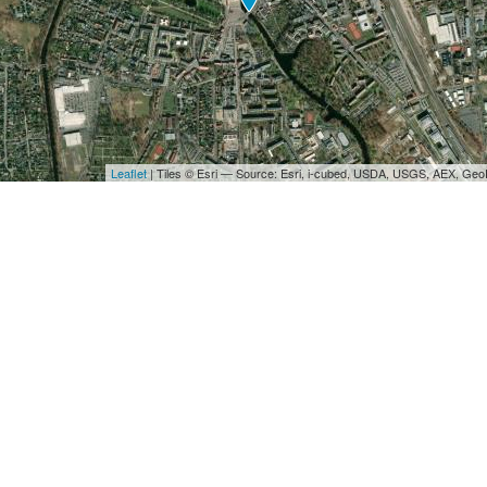
Leaflet
| Tiles © Esri — Source: Esri, i-cubed, USDA, USGS, AEX, Ge