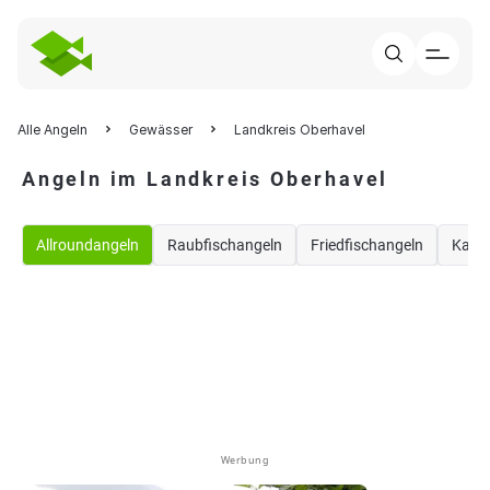
Alle Angeln
Gewässer
Landkreis Oberhavel
Angeln im Landkreis Oberhavel
Allroundangeln
Raubfischangeln
Friedfischangeln
Karp
Werbung