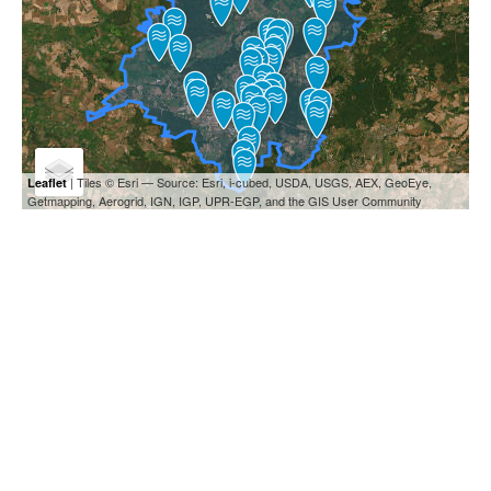
| Tiles © Esri — Source: Esri, i-cubed, USDA, USGS, AEX, GeoEye,
Leaflet
Getmapping, Aerogrid, IGN, IGP, UPR-EGP, and the GIS User Community