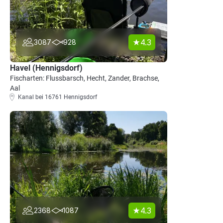
4.3
3087
928
Havel (Hennigsdorf)
Fischarten: Flussbarsch, Hecht, Zander, Brachse,
Aal
Kanal bei 16761 Hennigsdorf
4.3
2368
1087