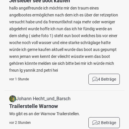
Jersleber see boot kaufen
hallo angelfreunde ich möchte mir den traum eines
angelbootes ermöglichen nach dem ich es über der retzeption
versucht habe und da frereuntlixhst naja mehr oder weniger
abgelehnt wurde hoffe ich nun das ich hir fündig werde an
dem stehg ( siehe foto 1) steht eun boot welches bis vor einer
woche noch voll wasser und eine starke schräglage hatte
würde ich gerne kaufen aktuell wurde das boot aus gepumpt
wenn jeman wen kennt der vileicht wüsste wem das boot
gehören könnte melden sie sich bitte bei mir ich würde mich
freun lg yannik znd petri hei
4 Beiträge
vor 1 Stunde
Johann Hecht_und_Barsch
Trailerstelle Warnow
Wo gibt es an der Warnow Trailerstellen.
2 Beiträge
vor 2 Stunden