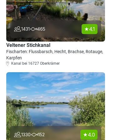
4.1
1431
465
Veltener Stichkanal
Fischarten: Flussbarsch, Hecht, Brachse, Rotauge,
Karpfen
Kanal bei 16727 Oberkrämer
4.0
1330
152