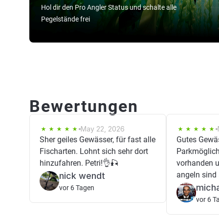
Hol dir den Pro Angler Status und schalte alle
Pegelstände frei
Bewertungen
May 22, 2026
Sher geiles Gewässer, für fast alle
Gutes Gewäs
Fischarten. Lohnt sich sehr dort
Parkmöglich
hinzufahren. Petri!👌🎣
vorhanden u
angeln sind
nick wendt
micha
vor 6 Tagen
vor 6 T