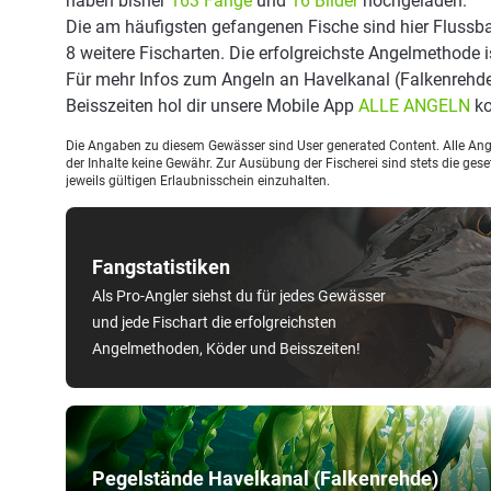
haben bisher
163 Fänge
und
16 Bilder
hochgeladen.
Die am häufigsten gefangenen Fische sind hier Flussba
8 weitere Fischarten. Die erfolgreichste Angelmethode 
Für mehr Infos zum Angeln an Havelkanal (Falkenrehd
Beisszeiten hol dir unsere Mobile App
ALLE ANGELN
ko
Die Angaben zu diesem Gewässer sind User generated Content. Alle Ange
der Inhalte keine Gewähr. Zur Ausübung der Fischerei sind stets die ge
jeweils gültigen Erlaubnisschein einzuhalten.
Fangstatistiken
Als Pro-Angler siehst du für jedes Gewässer
und jede Fischart die erfolgreichsten
Angelmethoden, Köder und Beisszeiten!
Pegelstände Havelkanal (Falkenrehde)