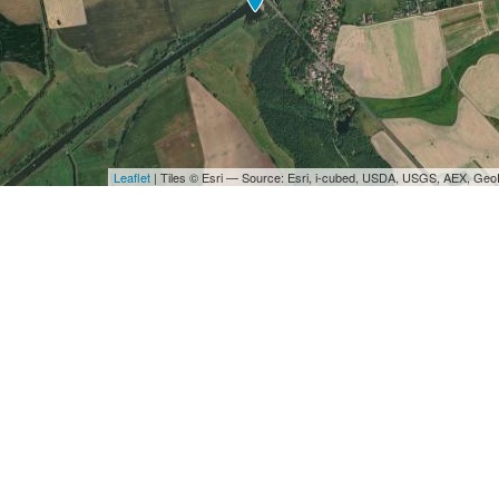
Leaflet
| Tiles © Esri — Source: Esri, i-cubed, USDA, USGS, AEX, Ge