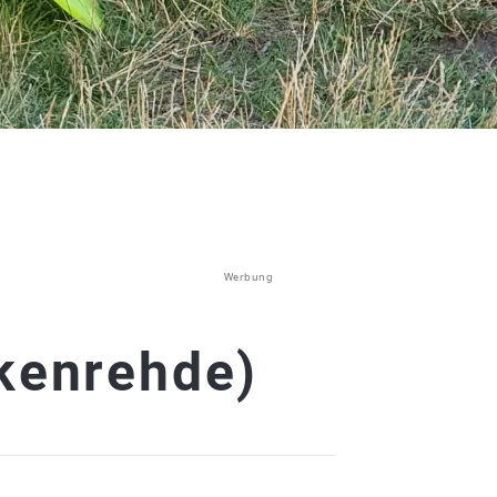
Werbung
lkenrehde)