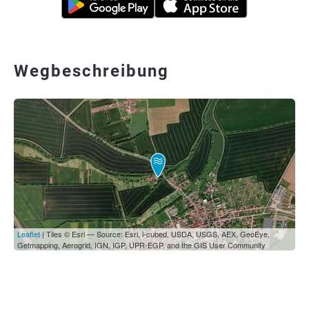
Wegbeschreibung
Leaflet
| Tiles © Esri — Source: Esri, i-cubed, USDA, USGS, AEX, GeoEye,
Getmapping, Aerogrid, IGN, IGP, UPR-EGP, and the GIS User Community