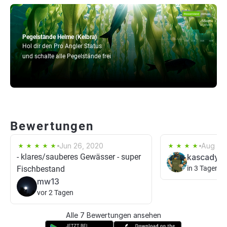
Pegelstände Helme (Kelbra)
Hol dir den Pro Angler Status
und schalte alle Pegelstände frei
Bewertungen
Jun 26, 2020
Aug 18,
- klares/sauberes Gewässer - super
kascady
Fischbestand
in 3 Tagen
mw13
vor 2 Tagen
Alle 7 Bewertungen ansehen