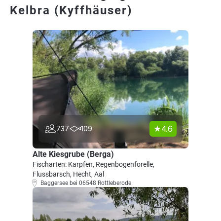
Kelbra (Kyffhäuser)
4.6
737
109
Alte Kiesgrube (Berga)
Fischarten: Karpfen, Regenbogenforelle,
Flussbarsch, Hecht, Aal
Baggersee bei 06548 Rottleberode