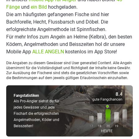
Fänge
und
ein Bild
hochgeladen.
Die am häufigsten gefangenen Fische sind hier
Bachforelle, Hecht, Flussbarsch und Döbel. Die
erfolgreichste Angelmethode ist Spinnfischen.
Für mehr Infos zum Angeln an Helme (Kelbra), den besten
Ködern, Angelmethoden und Beisszeiten hol dir unsere
Mobile App
ALLE ANGELN
kostenlos im App Store!
Die Angaben zu diesem Gewässer sind User generated Content. Alle Angeln
übernimmt für die Vollständigkeit und Richtigkeit der Inhalte keine Gewähr.
Zur Ausübung der Fischerei sind stets die gesetzlichen Vorschriften sowie
die Bestimmungen auf dem jeweils gültigen Erlaubnisschein einzuhalten.
Fangstatistiken
Als Pro-Angler siehst du für
jedes Gewässer und jede
Fischart die erfolgreichsten
Angelmethoden, Köder und
Beisszeiten!