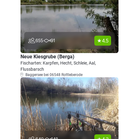
4.5
655
91
Neue Kiesgrube (Berga)
Fischarten: Karpfen, Hecht, Schleie, Aal,
Flussbarsch
Baggersee bei 06548 Rottleberode