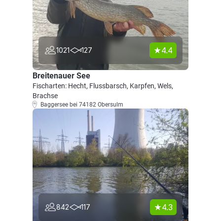
4.4
1021
127
Breitenauer See
Fischarten: Hecht, Flussbarsch, Karpfen, Wels,
Brachse
Baggersee bei 74182 Obersulm
4.3
842
117