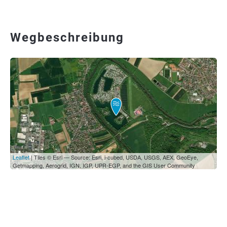
Wegbeschreibung
Leaflet
| Tiles © Esri — Source: Esri, i-cubed, USDA, USGS, AEX, GeoEye,
Getmapping, Aerogrid, IGN, IGP, UPR-EGP, and the GIS User Community