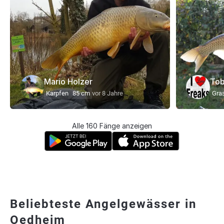
Mario Holzer
Tob
Karpfen
85 cm
vor 8 Jahre
Gra
Alle 160 Fänge anzeigen
Beliebteste Angelgewässer in
Oedheim