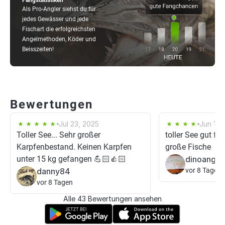
Fangstatistiken
Als Pro-Angler siehst du für
jedes Gewässer und jede
Fischart die erfolgreichsten
Angelmethoden, Köder und
Beisszeiten!
Bewertungen
Jul 23, 2025
Jun 10,
Toller See... Sehr großer
toller See gut fü
Karpfenbestand. Keinen Karpfen
große Fische
unter 15 kg gefangen 💪🏻👍🏻
dinoangle
danny84
vor 8 Tagen
vor 8 Tagen
Alle 43 Bewertungen ansehen