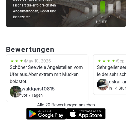
Fischart die erfolgreichsten
Angelmethoden, Köder und
Beisszeiten!
Bewertungen
May 10, 2026
Sep 14,
Schöner See,viele Angelstellen vom
Sehr geiler see
Ufer aus.Aber extrem mit Mücken
leider sehr schw
belastet.
oskar ang
waldgeist0815
in 14 Stunde
vor 7 Tagen
Alle 20 Bewertungen ansehen