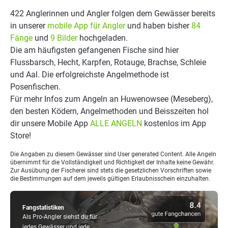
422 Anglerinnen und Angler folgen dem Gewässer bereits
in unserer
mobile App für Angler
und haben bisher
84
Fänge
und
9 Bilder
hochgeladen.
Die am häufigsten gefangenen Fische sind hier
Flussbarsch, Hecht, Karpfen, Rotauge, Brachse, Schleie
und Aal. Die erfolgreichste Angelmethode ist
Posenfischen.
Für mehr Infos zum Angeln an Huwenowsee (Meseberg),
den besten Ködern, Angelmethoden und Beisszeiten hol
dir unsere Mobile App
ALLE ANGELN
kostenlos im App
Store!
Die Angaben zu diesem Gewässer sind User generated Content. Alle Angeln
übernimmt für die Vollständigkeit und Richtigkeit der Inhalte keine Gewähr.
Zur Ausübung der Fischerei sind stets die gesetzlichen Vorschriften sowie
die Bestimmungen auf dem jeweils gültigen Erlaubnisschein einzuhalten.
Fangstatistiken
Als Pro-Angler siehst du für
jedes Gewässer und jede