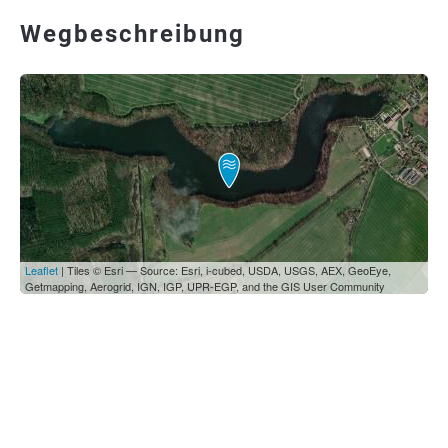
Wegbeschreibung
Leaflet
| Tiles © Esri — Source: Esri, i-cubed, USDA, USGS, AEX, GeoEye,
Getmapping, Aerogrid, IGN, IGP, UPR-EGP, and the GIS User Community