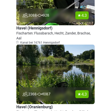
4.3
3088
928
Havel (Hennigsdorf)
Fischarten: Flussbarsch, Hecht, Zander, Brachse,
Aal
Kanal bei 16761 Hennigsdorf
4.3
2368
1087
Havel (Oranienburg)