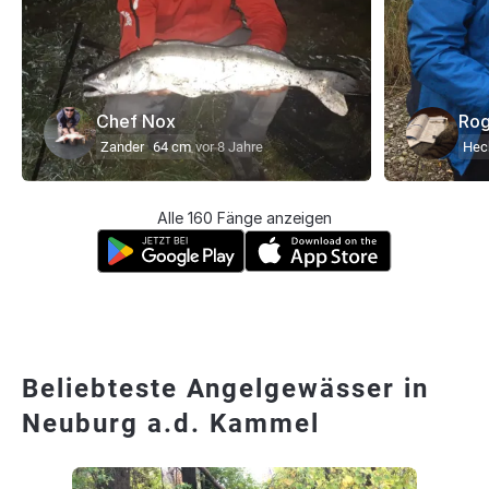
Chef Nox
Ro
Zander
64 cm
vor 8 Jahre
Hec
Alle 160 Fänge anzeigen
Beliebteste Angelgewässer in
Neuburg a.d. Kammel