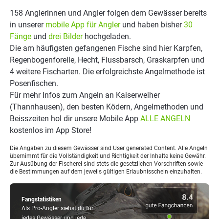
158 Anglerinnen und Angler folgen dem Gewässer bereits
in unserer
mobile App für Angler
und haben bisher
30
Fänge
und
drei Bilder
hochgeladen.
Die am häufigsten gefangenen Fische sind hier Karpfen,
Regenbogenforelle, Hecht, Flussbarsch, Graskarpfen und
4 weitere Fischarten. Die erfolgreichste Angelmethode ist
Posenfischen.
Für mehr Infos zum Angeln an Kaiserweiher
(Thannhausen), den besten Ködern, Angelmethoden und
Beisszeiten hol dir unsere Mobile App
ALLE ANGELN
kostenlos im App Store!
Die Angaben zu diesem Gewässer sind User generated Content. Alle Angeln
übernimmt für die Vollständigkeit und Richtigkeit der Inhalte keine Gewähr.
Zur Ausübung der Fischerei sind stets die gesetzlichen Vorschriften sowie
die Bestimmungen auf dem jeweils gültigen Erlaubnisschein einzuhalten.
Fangstatistiken
Als Pro-Angler siehst du für
jedes Gewässer und jede