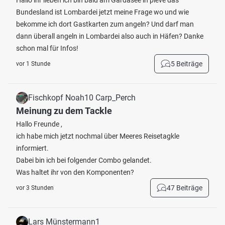
Hallo ihr lieben ich bin bald am Gardasee in pieve das
Bundesland ist Lombardei jetzt meine Frage wo und wie
bekomme ich dort Gastkarten zum angeln? Und darf man
dann überall angeln in Lombardei also auch in Häfen? Danke
schon mal für Infos!
5 Beiträge
vor 1 Stunde
Fischkopf Noah10 Carp_Perch
Meinung zu dem Tackle
Hallo Freunde ,
ich habe mich jetzt nochmal über Meeres Reisetagkle
informiert.
Dabei bin ich bei folgender Combo gelandet.
Was haltet ihr von den Komponenten?
47 Beiträge
vor 3 Stunden
Lars Münstermann1