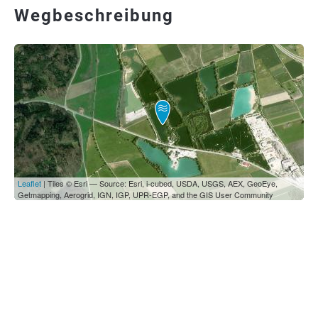
Wegbeschreibung
Leaflet
| Tiles © Esri — Source: Esri, i-cubed, USDA, USGS, AEX, GeoEye,
Getmapping, Aerogrid, IGN, IGP, UPR-EGP, and the GIS User Community