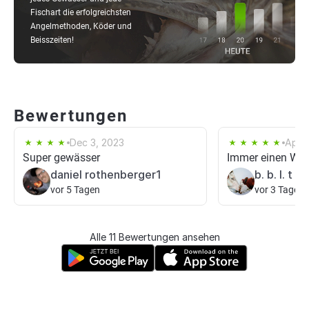
Fischart die erfolgreichsten
Angelmethoden, Köder und
Beisszeiten!
Bewertungen
Dec 3, 2023
Apr 1
Super gewässer
Immer einen Wur
daniel rothenberger1
b. b. l. t
vor 5 Tagen
vor 3 Tagen
Alle 11 Bewertungen ansehen