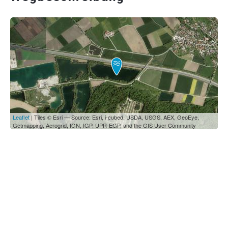
Leaflet
| Tiles © Esri — Source: Esri, i-cubed, USDA, USGS, AEX, GeoEye,
Getmapping, Aerogrid, IGN, IGP, UPR-EGP, and the GIS User Community