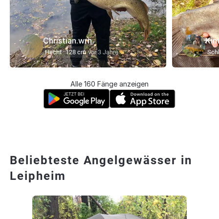
Christian.wrn
Kim
Hecht
128 cm
vor 3 Jahre
Schl
Alle 160 Fänge anzeigen
Beliebteste Angelgewässer in
Leipheim