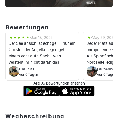
Bewertungen
Jun 18, 2025
May 29, 2025
Der See ansich ist echt geil... nur ein
Jeder Platz auf 
Großteil der Angelkollegen geht
campierende Kar
einem echt aufn Sack... was
Als Spinnfischer
versteht ihr nicht daran das...
Nordseite lediglic
matze r.
perseusp
vor 9 Tagen
vor 9 Tagen
Alle 35 Bewertungen ansehen
Wegbeschreibung