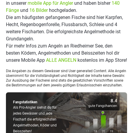
in unserer
mobile App für Angler
und haben bisher
140
Fänge
und
16 Bilder
hochgeladen.
Die am häufigsten gefangenen Fische sind hier Karpfen,
Hecht, Regenbogenforelle, Flussbarsch, Schleie und 4
weitere Fischarten. Die erfolgreichste Angelmethode ist
Grundangeln.
Für mehr Infos zum Angeln an Riedheimer See, den
besten Ködern, Angelmethoden und Beisszeiten hol dir
unsere Mobile App
ALLE ANGELN
kostenlos im App Store!
Die Angaben zu diesem Gewässer sind User generated Content. Alle Angeln
übernimmt für die Vollständigkeit und Richtigkeit der Inhalte keine Gewähr.
Zur Ausübung der Fischerei sind stets die gesetzlichen Vorschriften sowie
die Bestimmungen auf dem jeweils gültigen Erlaubnisschein einzuhalten.
Fangstatistiken
Als Pro-Angler siehst du für
jedes Gewässer und jede
Fischart die erfolgreichsten
Angelmethoden, Köder und
Beisszeiten!