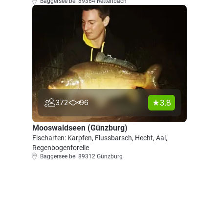
Baggersee bei 89364 Rettenbach
3.8
372
96
Mooswaldseen (Günzburg)
Fischarten: Karpfen, Flussbarsch, Hecht, Aal,
Regenbogenforelle
Baggersee bei 89312 Günzburg