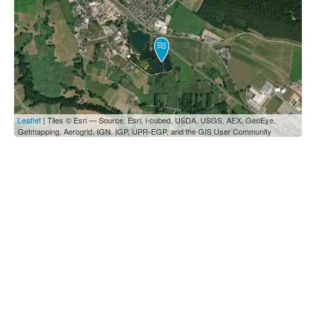
Leaflet
| Tiles © Esri — Source: Esri, i-cubed, USDA, USGS, AEX, GeoEye,
Getmapping, Aerogrid, IGN, IGP, UPR-EGP, and the GIS User Community