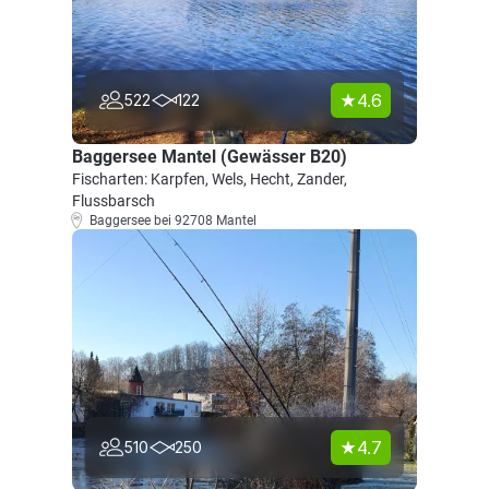
4.6
522
122
Baggersee Mantel (Gewässer B20)
Fischarten: Karpfen, Wels, Hecht, Zander,
Flussbarsch
Baggersee bei 92708 Mantel
4.7
510
250