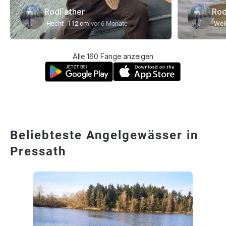
RodFather
Rod
Hecht
112 cm
vor 6 Monate
Wel
Alle 160 Fänge anzeigen
Beliebteste Angelgewässer in
Pressath