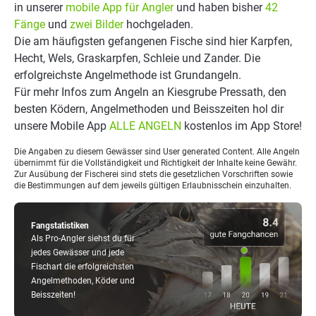
in unserer
mobile App für Angler
und haben bisher
42
Fänge
und
zwei Bilder
hochgeladen.
Die am häufigsten gefangenen Fische sind hier Karpfen,
Hecht, Wels, Graskarpfen, Schleie und Zander. Die
erfolgreichste Angelmethode ist Grundangeln.
Für mehr Infos zum Angeln an Kiesgrube Pressath, den
besten Ködern, Angelmethoden und Beisszeiten hol dir
unsere Mobile App
ALLE ANGELN
kostenlos im App Store!
Die Angaben zu diesem Gewässer sind User generated Content. Alle Angeln
übernimmt für die Vollständigkeit und Richtigkeit der Inhalte keine Gewähr.
Zur Ausübung der Fischerei sind stets die gesetzlichen Vorschriften sowie
die Bestimmungen auf dem jeweils gültigen Erlaubnisschein einzuhalten.
Fangstatistiken
Als Pro-Angler siehst du für
jedes Gewässer und jede
Fischart die erfolgreichsten
Angelmethoden, Köder und
Beisszeiten!