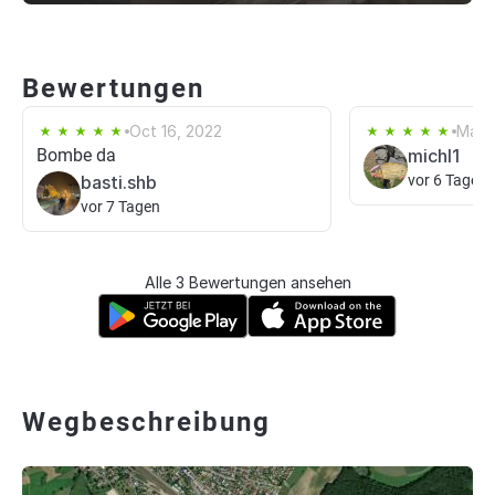
Bewertungen
Oct 16, 2022
Mar 
Bombe da
michl1
basti.shb
vor 6 Tagen
vor 7 Tagen
Alle 3 Bewertungen ansehen
Wegbeschreibung