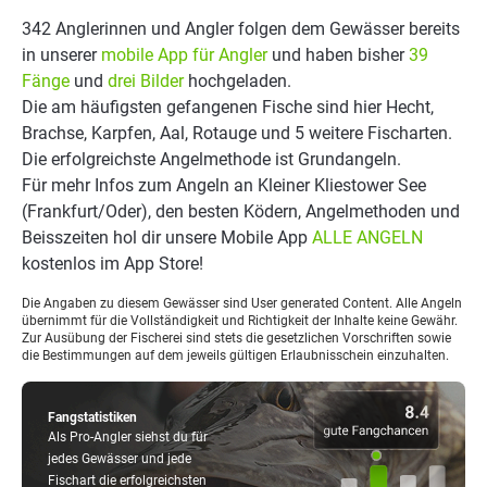
342 Anglerinnen und Angler folgen dem Gewässer bereits
in unserer
mobile App für Angler
und haben bisher
39
Fänge
und
drei Bilder
hochgeladen.
Die am häufigsten gefangenen Fische sind hier Hecht,
Brachse, Karpfen, Aal, Rotauge und 5 weitere Fischarten.
Die erfolgreichste Angelmethode ist Grundangeln.
Für mehr Infos zum Angeln an Kleiner Kliestower See
(Frankfurt/Oder), den besten Ködern, Angelmethoden und
Beisszeiten hol dir unsere Mobile App
ALLE ANGELN
kostenlos im App Store!
Die Angaben zu diesem Gewässer sind User generated Content. Alle Angeln
übernimmt für die Vollständigkeit und Richtigkeit der Inhalte keine Gewähr.
Zur Ausübung der Fischerei sind stets die gesetzlichen Vorschriften sowie
die Bestimmungen auf dem jeweils gültigen Erlaubnisschein einzuhalten.
Fangstatistiken
Als Pro-Angler siehst du für
jedes Gewässer und jede
Fischart die erfolgreichsten