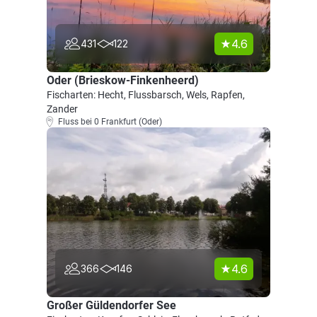
4.6
431
122
Oder (Brieskow-Finkenheerd)
Fischarten: Hecht, Flussbarsch, Wels, Rapfen,
Zander
Fluss bei 0 Frankfurt (Oder)
4.6
366
146
Großer Güldendorfer See