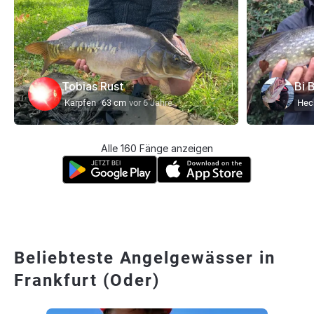
Tobias Rust
Bi 
Karpfen
63 cm
vor 6 Jahre
Hec
Alle 160 Fänge anzeigen
Beliebteste Angelgewässer in
Frankfurt (Oder)