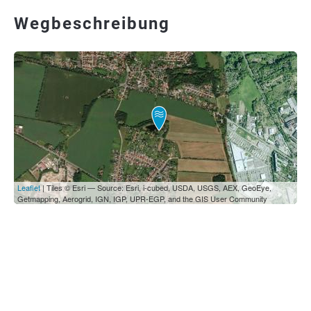
Wegbeschreibung
Leaflet
| Tiles © Esri — Source: Esri, i-cubed, USDA, USGS, AEX, GeoEye,
Getmapping, Aerogrid, IGN, IGP, UPR-EGP, and the GIS User Community