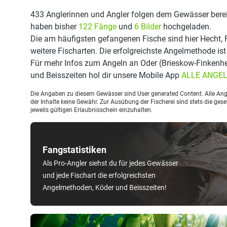
433 Anglerinnen und Angler folgen dem Gewässer berei
haben bisher
122 Fänge
und
6 Bilder
hochgeladen.
Die am häufigsten gefangenen Fische sind hier Hecht, 
weitere Fischarten. Die erfolgreichste Angelmethode ist
Für mehr Infos zum Angeln an Oder (Brieskow-Finkenh
und Beisszeiten hol dir unsere Mobile App
ALLE ANGE
Die Angaben zu diesem Gewässer sind User generated Content. Alle Ange
der Inhalte keine Gewähr. Zur Ausübung der Fischerei sind stets die ge
jeweils gültigen Erlaubnisschein einzuhalten.
Fangstatistiken
Als Pro-Angler siehst du für jedes Gewässer
und jede Fischart die erfolgreichsten
Angelmethoden, Köder und Beisszeiten!