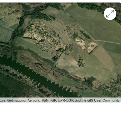
oEye, Getmapping, Aerogrid, IGN, IGP, UPR-EGP, and the GIS User Community