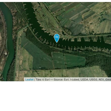
Leaflet
| Tiles © Esri — Source: Esri, i-cubed, USDA, USGS, AEX, Ge