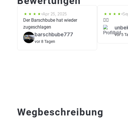
Bewertungen
Apr 25, 2025
Se
Der Barschbube hat wieder
👍🏻
zugeschlagen
unbe
barschbube777
vor 5 T
vor 8 Tagen
Wegbeschreibung