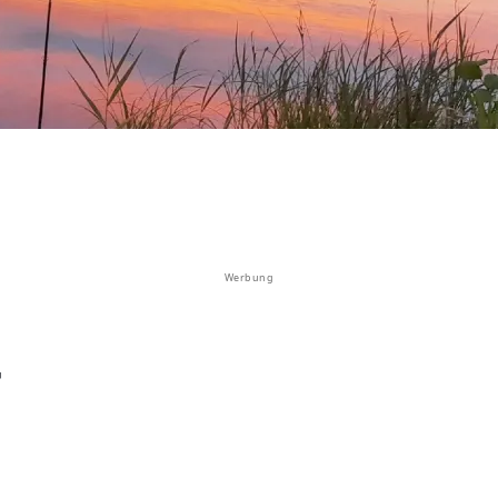
Werbung
-