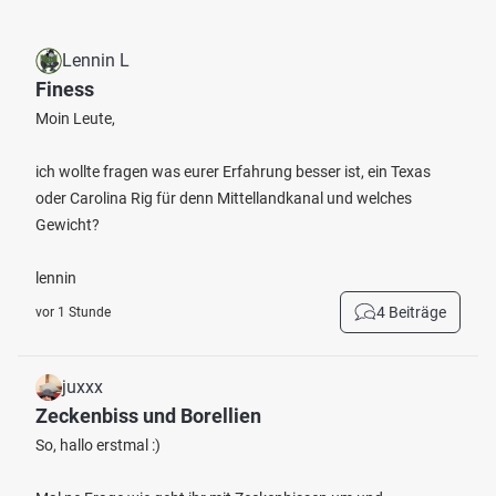
Lennin L
Finess
Moin Leute,
ich wollte fragen was eurer Erfahrung besser ist, ein Texas
oder Carolina Rig für denn Mittellandkanal und welches
Gewicht?
lennin
4 Beiträge
vor 1 Stunde
juxxx
Zeckenbiss und Borellien
So, hallo erstmal :)