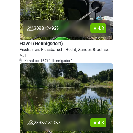
4.3
3088
928
Havel (Hennigsdorf)
Fischarten: Flussbarsch, Hecht, Zander, Brachse,
Aal
Kanal bei 16761 Hennigsdorf
4.3
2368
1087