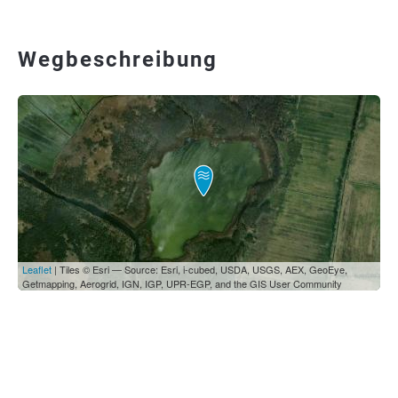
Wegbeschreibung
Leaflet
| Tiles © Esri — Source: Esri, i-cubed, USDA, USGS, AEX, GeoEye,
Getmapping, Aerogrid, IGN, IGP, UPR-EGP, and the GIS User Community