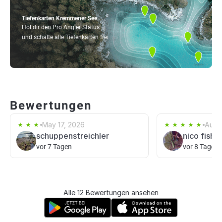
Tiefenkarten Kremmener See
Hol dir den Pro Angler Status
und schalte alle Tiefenkarten frei
Bewertungen
May 17, 2026
Aug 
schuppenstreichler
nico fishin
vor 7 Tagen
vor 8 Tagen
Alle 12 Bewertungen ansehen