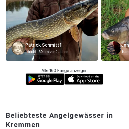
Patrick Schmitt1
Jen
Hecht
80 cm
vor 2 Jahre
Kar
Alle 160 Fänge anzeigen
Beliebteste Angelgewässer in
Kremmen