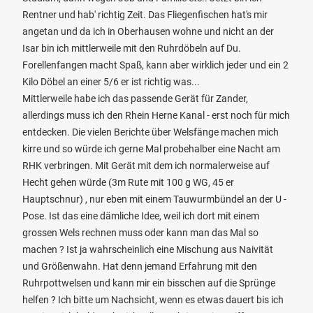
Rentner und hab' richtig Zeit. Das Fliegenfischen hat's mir
angetan und da ich in Oberhausen wohne und nicht an der
Isar bin ich mittlerweile mit den Ruhrdöbeln auf Du.
Forellenfangen macht Spaß, kann aber wirklich jeder und ein 2
Kilo Döbel an einer 5/6 er ist richtig was...
Mittlerweile habe ich das passende Gerät für Zander,
allerdings muss ich den Rhein Herne Kanal - erst noch für mich
entdecken. Die vielen Berichte über Welsfänge machen mich
kirre und so würde ich gerne Mal probehalber eine Nacht am
RHK verbringen. Mit Gerät mit dem ich normalerweise auf
Hecht gehen würde (3m Rute mit 100 g WG, 45 er
Hauptschnur) , nur eben mit einem Tauwurmbündel an der U -
Pose. Ist das eine dämliche Idee, weil ich dort mit einem
grossen Wels rechnen muss oder kann man das Mal so
machen ? Ist ja wahrscheinlich eine Mischung aus Naivität
und Größenwahn. Hat denn jemand Erfahrung mit den
Ruhrpottwelsen und kann mir ein bisschen auf die Sprünge
helfen ? Ich bitte um Nachsicht, wenn es etwas dauert bis ich