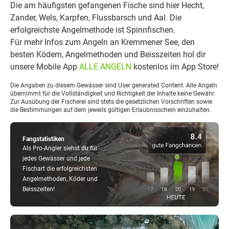
Die am häufigsten gefangenen Fische sind hier Hecht,
Zander, Wels, Karpfen, Flussbarsch und Aal. Die
erfolgreichste Angelmethode ist Spinnfischen.
Für mehr Infos zum Angeln an Kremmener See, den
besten Ködern, Angelmethoden und Beisszeiten hol dir
unsere Mobile App
ALLE ANGELN
kostenlos im App Store!
Die Angaben zu diesem Gewässer sind User generated Content. Alle Angeln
übernimmt für die Vollständigkeit und Richtigkeit der Inhalte keine Gewähr.
Zur Ausübung der Fischerei sind stets die gesetzlichen Vorschriften sowie
die Bestimmungen auf dem jeweils gültigen Erlaubnisschein einzuhalten.
Fangstatistiken
Als Pro-Angler siehst du für
jedes Gewässer und jede
Fischart die erfolgreichsten
Angelmethoden, Köder und
Beisszeiten!