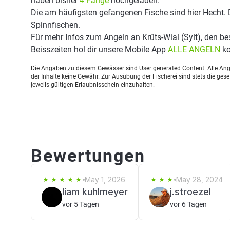
haben bisher
4 Fänge
hochgeladen.
Die am häufigsten gefangenen Fische sind hier Hecht. 
Spinnfischen.
Für mehr Infos zum Angeln an Krüts-Wial (Sylt), den 
Beisszeiten hol dir unsere Mobile App
ALLE ANGELN
ko
Die Angaben zu diesem Gewässer sind User generated Content. Alle Ange
der Inhalte keine Gewähr. Zur Ausübung der Fischerei sind stets die ge
jeweils gültigen Erlaubnisschein einzuhalten.
Bewertungen
May 1, 2026
May 28, 2024
liam kuhlmeyer
j.stroezel
vor 5 Tagen
vor 6 Tagen