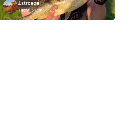
J.stroezel
Hecht
64 cm
vor 2 Jahre