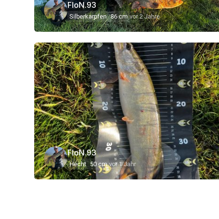
FloN.93
Silberkarpfen
86 cm
vor 2 Jahre
FloN.93
Hecht
50 cm
vor 1 Jahr