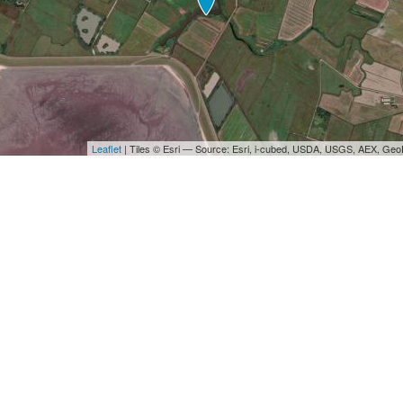
Leaflet
| Tiles © Esri — Source: Esri, i-cubed, USDA, USGS, AEX, Ge