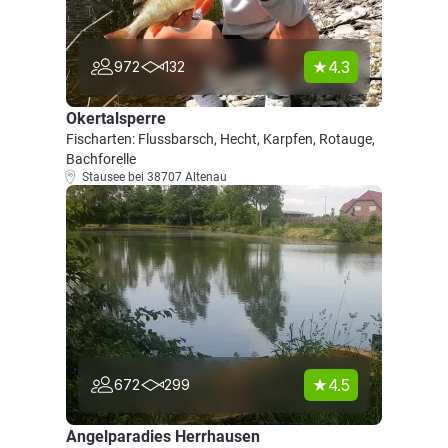
4.3
972
132
Okertalsperre
Fischarten: Flussbarsch, Hecht, Karpfen, Rotauge,
Bachforelle
Stausee bei 38707 Altenau
4.5
672
299
Angelparadies Herrhausen