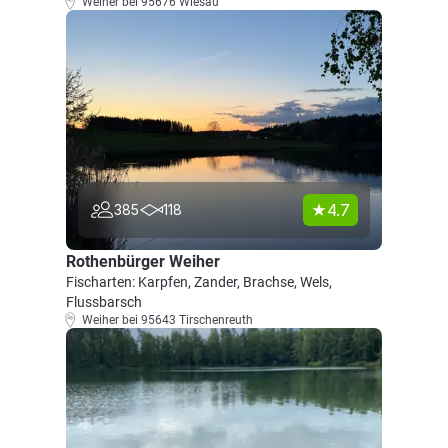
Weiher bei 95676 Wiesau
4.7
385
118
Rothenbürger Weiher
Fischarten: Karpfen, Zander, Brachse, Wels,
Flussbarsch
Weiher bei 95643 Tirschenreuth