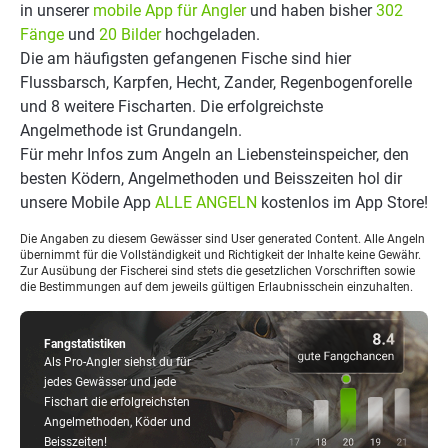
in unserer
mobile App für Angler
und haben bisher
302
Fänge
und
20 Bilder
hochgeladen.
Die am häufigsten gefangenen Fische sind hier
Flussbarsch, Karpfen, Hecht, Zander, Regenbogenforelle
und 8 weitere Fischarten. Die erfolgreichste
Angelmethode ist Grundangeln.
Für mehr Infos zum Angeln an Liebensteinspeicher, den
besten Ködern, Angelmethoden und Beisszeiten hol dir
unsere Mobile App
ALLE ANGELN
kostenlos im App Store!
Die Angaben zu diesem Gewässer sind User generated Content. Alle Angeln
übernimmt für die Vollständigkeit und Richtigkeit der Inhalte keine Gewähr.
Zur Ausübung der Fischerei sind stets die gesetzlichen Vorschriften sowie
die Bestimmungen auf dem jeweils gültigen Erlaubnisschein einzuhalten.
Fangstatistiken
Als Pro-Angler siehst du für
jedes Gewässer und jede
Fischart die erfolgreichsten
Angelmethoden, Köder und
Beisszeiten!