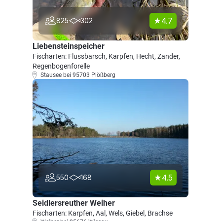
4.7
825
302
Liebensteinspeicher
Fischarten: Flussbarsch, Karpfen, Hecht, Zander,
Regenbogenforelle
Stausee bei 95703 Plößberg
4.5
550
168
Seidlersreuther Weiher
Fischarten: Karpfen, Aal, Wels, Giebel, Brachse