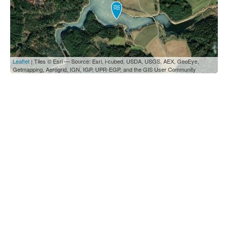
Leaflet
| Tiles © Esri — Source: Esri, i-cubed, USDA, USGS, AEX, GeoEye,
Getmapping, Aerogrid, IGN, IGP, UPR-EGP, and the GIS User Community