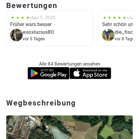
Bewertungen
Apr 5, 2026
Jul 2
Früher wars besser
Sehr schön und f
esoxlucius80
die_fische
vor 5 Tagen
vor 8 Tagen
Alle 84 Bewertungen ansehen
Wegbeschreibung