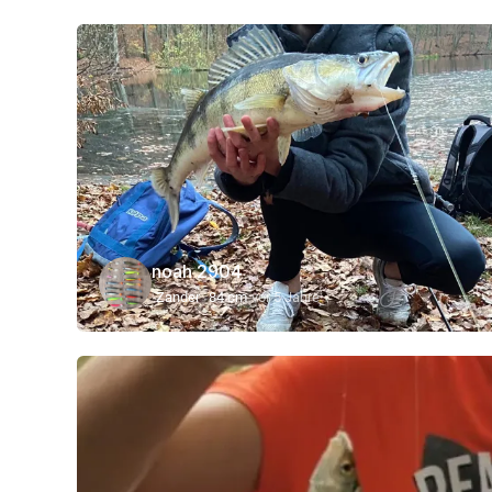
noah 2904
Zander
84 cm
vor 5 Jahre