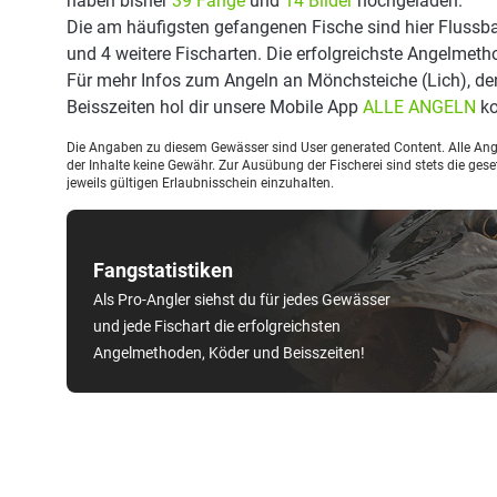
haben bisher
39 Fänge
und
14 Bilder
hochgeladen.
Die am häufigsten gefangenen Fische sind hier Flussba
und 4 weitere Fischarten. Die erfolgreichste Angelmeth
Für mehr Infos zum Angeln an Mönchsteiche (Lich), d
Beisszeiten hol dir unsere Mobile App
ALLE ANGELN
ko
Die Angaben zu diesem Gewässer sind User generated Content. Alle Ange
der Inhalte keine Gewähr. Zur Ausübung der Fischerei sind stets die ge
jeweils gültigen Erlaubnisschein einzuhalten.
Fangstatistiken
Als Pro-Angler siehst du für jedes Gewässer
und jede Fischart die erfolgreichsten
Angelmethoden, Köder und Beisszeiten!