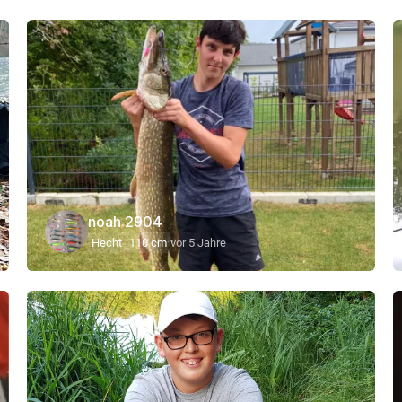
noah 2904
Hecht
110 cm
vor 5 Jahre