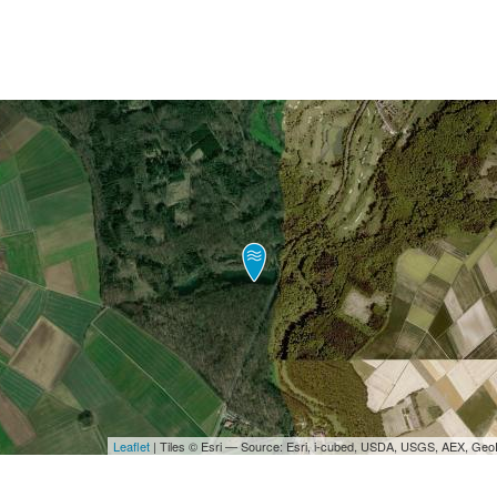
Leaflet
| Tiles © Esri — Source: Esri, i-cubed, USDA, USGS, AEX, Ge