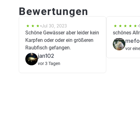
Bewertungen
Jul 30, 2023
Schöne Gewässer aber leider kein
schönes All
Karpfen oder oder ein größeren
mefo
Raubfisch gefangen.
vor ein
jan102
vor 3 Tagen