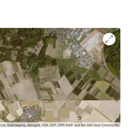
oEye, Getmapping, Aerogrid, IGN, IGP, UPR-EGP, and the GIS User Community