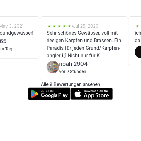
May 3, 2021
Jul 25, 2020
roundgewässer!
Sehr schönes Gewässer, voll mit
ic
riesigen Karpfen und Brassen. Ein
da
65
Paradis für jeden Grund/Karpfen-
em Tag
angler.🙌 Nicht nur für K...
noah 2904
vor 9 Stunden
Alle 8 Bewertungen ansehen