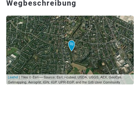
Wegbeschreibung
Leaflet
| Tiles © Esri — Source: Esri, i-cubed, USDA, USGS, AEX, GeoEye,
Getmapping, Aerogrid, IGN, IGP, UPR-EGP, and the GIS User Community