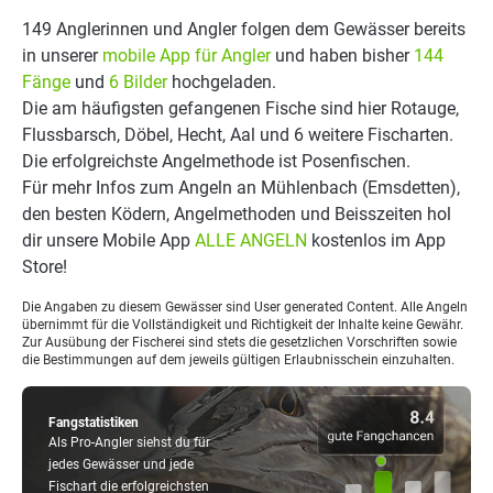
149 Anglerinnen und Angler folgen dem Gewässer bereits
in unserer
mobile App für Angler
und haben bisher
144
Fänge
und
6 Bilder
hochgeladen.
Die am häufigsten gefangenen Fische sind hier Rotauge,
Flussbarsch, Döbel, Hecht, Aal und 6 weitere Fischarten.
Die erfolgreichste Angelmethode ist Posenfischen.
Für mehr Infos zum Angeln an Mühlenbach (Emsdetten),
den besten Ködern, Angelmethoden und Beisszeiten hol
dir unsere Mobile App
ALLE ANGELN
kostenlos im App
Store!
Die Angaben zu diesem Gewässer sind User generated Content. Alle Angeln
übernimmt für die Vollständigkeit und Richtigkeit der Inhalte keine Gewähr.
Zur Ausübung der Fischerei sind stets die gesetzlichen Vorschriften sowie
die Bestimmungen auf dem jeweils gültigen Erlaubnisschein einzuhalten.
Fangstatistiken
Als Pro-Angler siehst du für
jedes Gewässer und jede
Fischart die erfolgreichsten