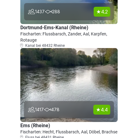
4.2
1437
288
Dortmund-Ems-Kanal (Rheine)
Fischarten: Flussbarsch, Zander, Aal, Karpfen,
Rotauge
Kanal bei 48432 Rheine
4.4
1417
478
Ems (Rheine)
Fischarten: Hecht, Flussbarsch, Aal, Döbel, Brachse
Fluss bei 48431 Rheine