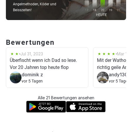
Angelmethoden, Köder und
Beisszeiten!
Bewertungen
Jul 31, 2023
Mar 17,
Überfischt wenn ich Dad so lese.
Mit der Wathose 
Vor 20 Jahren top heute flop
richtig geile An
dominik z
andy1305
vor 5 Tagen
vor 5 Tagen
Alle 21 Bewertungen ansehen