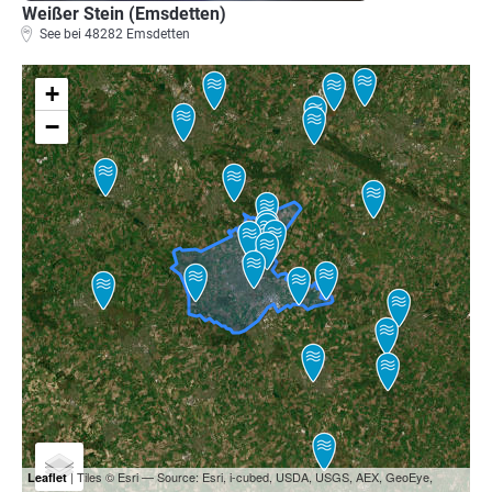
Weißer Stein (Emsdetten)
See bei 48282 Emsdetten
+
−
| Tiles © Esri — Source: Esri, i-cubed, USDA, USGS, AEX, GeoEye,
Leaflet