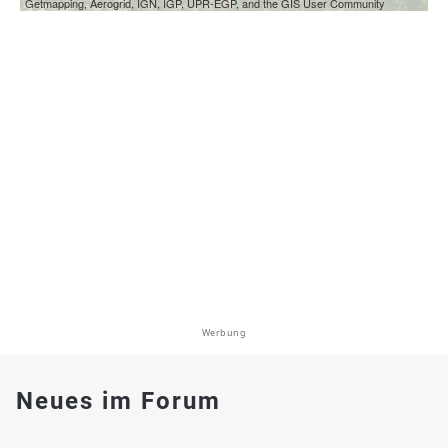
Getmapping, Aerogrid, IGN, IGP, UPR-EGP, and the GIS User Community
Werbung
Neues im Forum