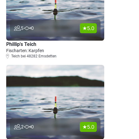
5.0
5
0
Phillip's Teich
Fischarten: Karpfen
Teich bei 48282 Emsdetten
5.0
2
0