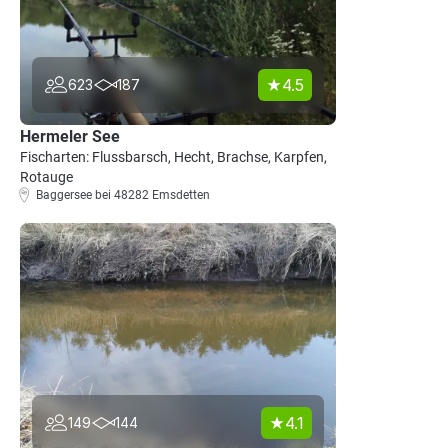
4.5
623
187
Hermeler See
Fischarten: Flussbarsch, Hecht, Brachse, Karpfen,
Rotauge
Baggersee bei 48282 Emsdetten
4.1
149
144