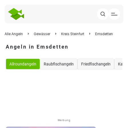
Alle Angeln
Gewässer
Kreis Steinfurt
Emsdetten
Angeln in Emsdetten
Allroundangeln
Raubfischangeln
Friedfischangeln
Karp
Werbung