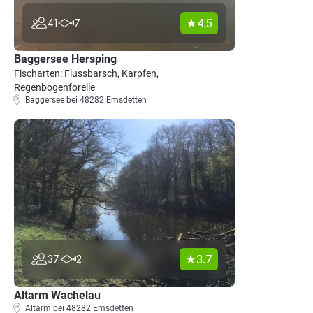
4.5
41
7
Baggersee Hersping
Fischarten: Flussbarsch, Karpfen,
Regenbogenforelle
Baggersee bei 48282 Emsdetten
3.7
37
2
Altarm Wachelau
Altarm bei 48282 Emsdetten