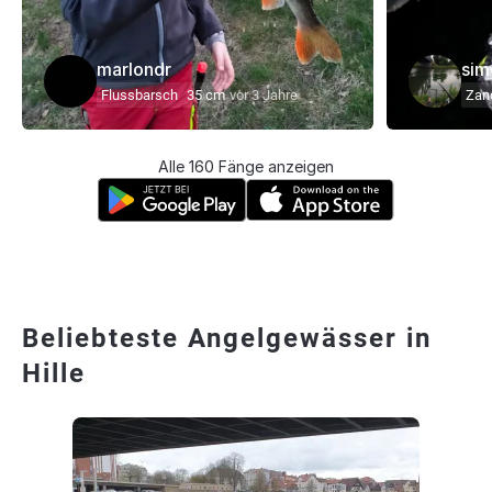
marlondr
sim
Flussbarsch
35 cm
vor 3 Jahre
Zan
Alle 160 Fänge anzeigen
Beliebteste Angelgewässer in
Hille