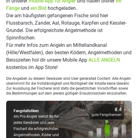
in unserer
mobile App für Angler
und haben bisher
68
Fänge
und
ein Bild
hochgeladen.
Die am häufigsten gefangenen Fische sind hier
Flussbarsch, Zander, Aal, Rotauge, Karpfen und Kessler-
Grundel. Die erfolgreichste Angelmethode ist
Spinnfischen.
Für mehr Infos zum Angeln an Mittellandkanal
(Hille/Westfalen), den besten Ködern, Angelmethoden und
Beisszeiten hol dir unsere Mobile App
ALLE ANGELN
kostenlos im App Store!
Die Angaben zu diesem Gewässer sind User generated Content. Alle Angeln
übernimmt für die Vollständigkeit und Richtigkeit der Inhalte keine Gewähr.
Zur Ausübung der Fischerei sind stets die gesetzlichen Vorschriften sowie
die Bestimmungen auf dem jeweils gültigen Erlaubnisschein einzuhalten.
Fangstatistiken
Als Pro-Angler siehst du für
jedes Gewässer und jede
Fischart die erfolgreichsten
Angelmethoden, Köder und