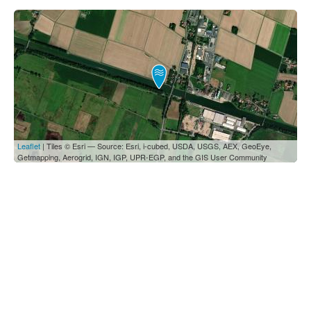
Leaflet
| Tiles © Esri — Source: Esri, i-cubed, USDA, USGS, AEX, GeoEye,
Getmapping, Aerogrid, IGN, IGP, UPR-EGP, and the GIS User Community