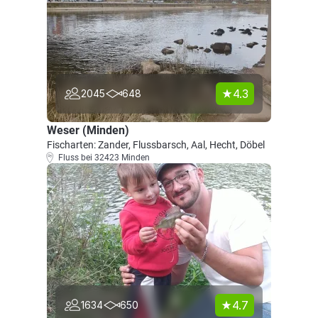
4.3
2045
648
Weser (Minden)
Fischarten: Zander, Flussbarsch, Aal, Hecht, Döbel
Fluss bei 32423 Minden
4.7
1634
650