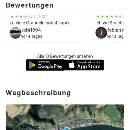
Bewertungen
Sep 3, 2021
Aug 
zu viele Grundeln sonst super
Ich weiß nicht w
tobi1994
fabian möl
vor 4 Tagen
vor 3 Tagen
Alle 13 Bewertungen ansehen
Wegbeschreibung