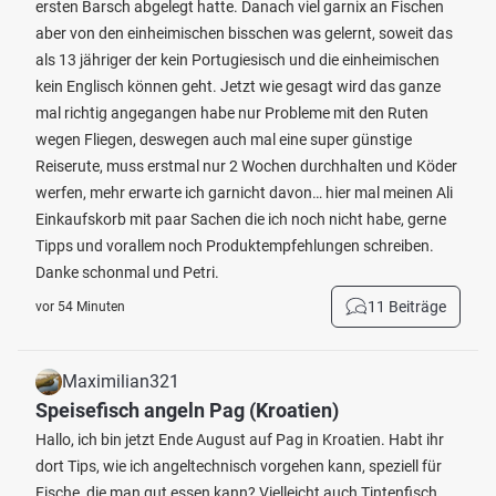
ersten Barsch abgelegt hatte. Danach viel garnix an Fischen
aber von den einheimischen bisschen was gelernt, soweit das
als 13 jähriger der kein Portugiesisch und die einheimischen
kein Englisch können geht. Jetzt wie gesagt wird das ganze
mal richtig angegangen habe nur Probleme mit den Ruten
wegen Fliegen, deswegen auch mal eine super günstige
Reiserute, muss erstmal nur 2 Wochen durchhalten und Köder
werfen, mehr erwarte ich garnicht davon… hier mal meinen Ali
Einkaufskorb mit paar Sachen die ich noch nicht habe, gerne
Tipps und vorallem noch Produktempfehlungen schreiben.
Danke schonmal und Petri.
11 Beiträge
vor 54 Minuten
Maximilian321
Speisefisch angeln Pag (Kroatien)
Hallo, ich bin jetzt Ende August auf Pag in Kroatien. Habt ihr
dort Tips, wie ich angeltechnisch vorgehen kann, speziell für
Fische, die man gut essen kann? Vielleicht auch Tintenfisch