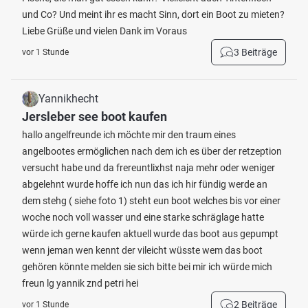
und Co? Und meint ihr es macht Sinn, dort ein Boot zu mieten?
Liebe Grüße und vielen Dank im Voraus
3 Beiträge
vor 1 Stunde
Yannikhecht
Jersleber see boot kaufen
hallo angelfreunde ich möchte mir den traum eines
angelbootes ermöglichen nach dem ich es über der retzeption
versucht habe und da frereuntlixhst naja mehr oder weniger
abgelehnt wurde hoffe ich nun das ich hir fündig werde an
dem stehg ( siehe foto 1) steht eun boot welches bis vor einer
woche noch voll wasser und eine starke schräglage hatte
würde ich gerne kaufen aktuell wurde das boot aus gepumpt
wenn jeman wen kennt der vileicht wüsste wem das boot
gehören könnte melden sie sich bitte bei mir ich würde mich
freun lg yannik znd petri hei
2 Beiträge
vor 1 Stunde