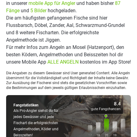
in unserer
mobile App für Angler
und haben bisher
87
Fänge
und
5 Bilder
hochgeladen.
Die am häufigsten gefangenen Fische sind hier
Flussbarsch, Döbel, Zander, Aal, Schwarzmund-Grundel
und 8 weitere Fischarten. Die erfolgreichste
Angelmethode ist Jiggen.
Für mehr Infos zum Angeln an Mosel (Hatzenport), den
besten Ködern, Angelmethoden und Beisszeiten hol dir
unsere Mobile App
ALLE ANGELN
kostenlos im App Store!
Die Angaben zu diesem Gewässer sind User generated Content. Alle Angeln
übernimmt für die Vollständigkeit und Richtigkeit der Inhalte keine Gewähr.
Zur Ausübung der Fischerei sind stets die gesetzlichen Vorschriften sowie
die Bestimmungen auf dem jeweils gültigen Erlaubnisschein einzuhalten.
Fangstatistiken
Als Pro-Angler siehst du für
jedes Gewässer und jede
Fischart die erfolgreichsten
Angelmethoden, Köder und
Beisszeiten!