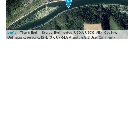
Leaflet
| Tiles © Esri — Source: Esri, i-cubed, USDA, USGS, AEX, GeoEye,
Getmapping, Aerogrid, IGN, IGP, UPR-EGP, and the GIS User Community