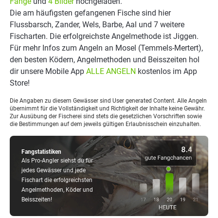
Fänge
und
4 Bilder
hochgeladen.
Die am häufigsten gefangenen Fische sind hier
Flussbarsch, Zander, Wels, Barbe, Aal und 7 weitere
Fischarten. Die erfolgreichste Angelmethode ist Jiggen.
Für mehr Infos zum Angeln an Mosel (Temmels-Mertert),
den besten Ködern, Angelmethoden und Beisszeiten hol
dir unsere Mobile App
ALLE ANGELN
kostenlos im App
Store!
Die Angaben zu diesem Gewässer sind User generated Content. Alle Angeln
übernimmt für die Vollständigkeit und Richtigkeit der Inhalte keine Gewähr.
Zur Ausübung der Fischerei sind stets die gesetzlichen Vorschriften sowie
die Bestimmungen auf dem jeweils gültigen Erlaubnisschein einzuhalten.
Fangstatistiken
Als Pro-Angler siehst du für
jedes Gewässer und jede
Fischart die erfolgreichsten
Angelmethoden, Köder und
Beisszeiten!