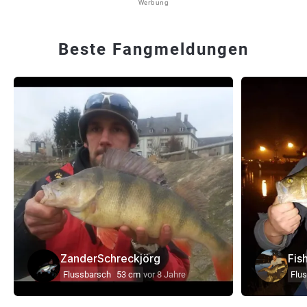
Werbung
Beste Fangmeldungen
ZanderSchreckjörg
Fis
Flussbarsch
53 cm
vor 8 Jahre
Flu