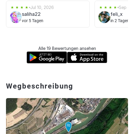
Jul 10, 2026
Sep 6, 
saliha22
feli_x
vor 5 Tagen
in 2 Tagen
Alle 19 Bewertungen ansehen
Wegbeschreibung