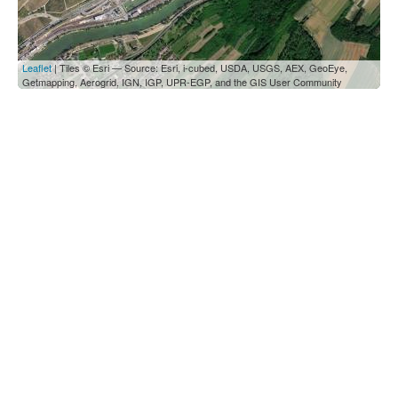
Leaflet
| Tiles © Esri — Source: Esri, i-cubed, USDA, USGS, AEX, GeoEye,
Getmapping, Aerogrid, IGN, IGP, UPR-EGP, and the GIS User Community