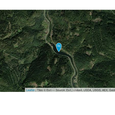
Leaflet
| Tiles © Esri — Source: Esri, i-cubed, USDA, USGS, AEX, Ge