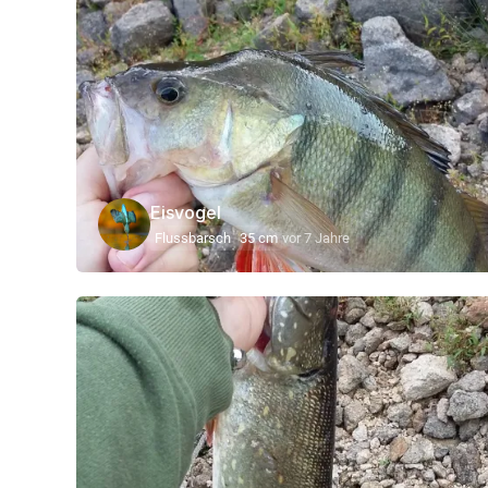
Eisvogel
Flussbarsch
35 cm
vor 7 Jahre