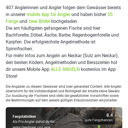
407 Anglerinnen und Angler folgen dem Gewässer bereits
in unserer
mobile App für Angler
und haben bisher
55
Fänge
und
zwei Bilder
hochgeladen.
Die am häufigsten gefangenen Fische sind hier
Bachforelle, Döbel, Äsche, Barbe, Regenbogenforelle und
Karpfen. Die erfolgreichste Angelmethode ist
Spinnfischen.
Für mehr Infos zum Angeln an Neckar (Sulz am Neckar),
den besten Ködern, Angelmethoden und Beisszeiten hol
dir unsere Mobile App
ALLE ANGELN
kostenlos im App
Store!
Die Angaben zu diesem Gewässer sind User generated Content. Alle Angeln
übernimmt für die Vollständigkeit und Richtigkeit der Inhalte keine Gewähr.
Zur Ausübung der Fischerei sind stets die gesetzlichen Vorschriften sowie
die Bestimmungen auf dem jeweils gültigen Erlaubnisschein einzuhalten.
Fangstatistiken
Als Pro-Angler siehst du für
jedes Gewässer und jede