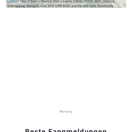
Leaflet
| Tiles © Esri — Source: Esri, i-cubed, USDA, USGS, AEX, GeoEye,
Getmapping, Aerogrid, IGN, IGP, UPR-EGP, and the GIS User Community
Werbung
Beste Fangmeldungen