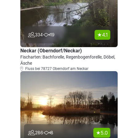
4.1
334
19
Neckar (Oberndorf/Neckar)
Fischarten: Bachforelle, Regenbogenforelle, Döbel,
Äsche
Fluss bei 78727 Oberndorf am Neckar
5.0
286
8