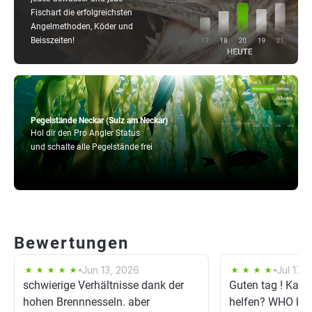
Fischart die erfolgreichsten
Angelmethoden, Köder und
Beisszeiten!
Pegelstände Neckar (Sulz am Neckar)
Hol dir den Pro Angler Status
und schalte alle Pegelstände frei
Bewertungen
Jun 13, 2026
Jul 17, 
schwierige Verhältnisse dank der
Guten tag ! Kann
hohen Brennnesseln. aber
helfen? WHO kan