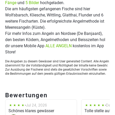
Fänge
und
5 Bilder
hochgeladen.
Die am häufigsten gefangenen Fische sind hier
Wolfsbarsch, Kliesche, Wittling, Glatthai, Flunder und 6
weitere Fischarten. Die erfolgreichste Angelmethode ist
Meeresangeln (Küste).
Für mehr Infos zum Angeln an Nordsee (De Banjaard),
den besten Ködern, Angelmethoden und Beisszeiten hol
dir unsere Mobile App
ALLE ANGELN
kostenlos im App
Store!
Die Angaben zu diesem Gewässer sind User generated Content. Alle Angeln
übernimmt für die Vollständigkeit und Richtigkeit der Inhalte keine Gewähr.
Zur Ausübung der Fischerei sind stets die gesetzlichen Vorschriften sowie
die Bestimmungen auf dem jeweils gültigen Erlaubnisschein einzuhalten.
Bewertungen
Jul 24, 2026
Dec 
Schönes klares gewässer
Tolle stelle auf