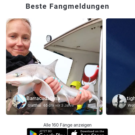
Beste Fangmeldungen
BarracudaBina
tig
Glatthai
65 cm
vor 3 Jahre
Wol
Alle 160 Fänge anzeigen