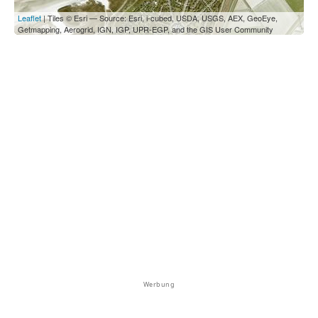
Leaflet
| Tiles © Esri — Source: Esri, i-cubed, USDA, USGS, AEX, GeoEye,
Getmapping, Aerogrid, IGN, IGP, UPR-EGP, and the GIS User Community
Werbung