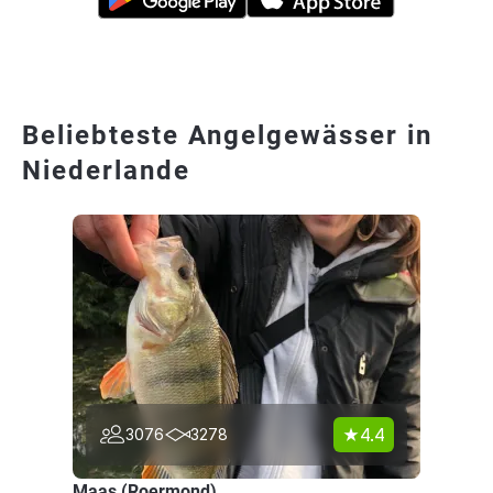
Beliebteste Angelgewässer in
Niederlande
4.4
3076
3278
Maas (Roermond)